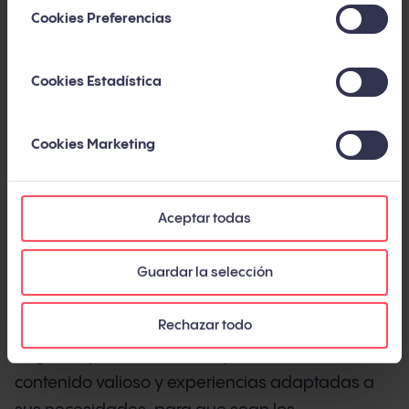
las reglas de hace dos generaciones.
Cookies Preferencias
Esta guía te ofrece la visión completa y
actualizada: qué es el inbound marketing hoy,
Cookies Estadística
cómo ha evolucionado en la última década, qué
metodología, métricas y herramientas necesitas,
Cookies Marketing
y qué errores evitar. Con datos de fuentes
independientes y de nuestra experiencia en más
de 450 proyectos a lo largo de 14 años.
Aceptar todas
Guardar la selección
Qué es el inbound marketing
Rechazar todo
El inbound marketing es una metodología de
negocio que atrae clientes potenciales creando
contenido valioso y experiencias adaptadas a