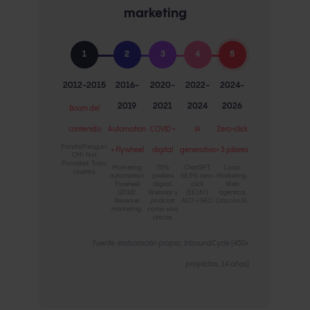
marketing
1
2
3
4
5
2012-2015
2016-
2020-
2022-
2024-
2019
2021
2024
2026
Boom del
contenido
Automation
COVID +
IA
Zero-click
Panda/Penguin.
+ Flywheel
digital
generativa
+ 3 pilares
CMI. Not
Provided. Topic
Marketing
75%
ChatGPT.
Loop
clusters.
automation.
prefiere
58,5% zero-
Marketing.
Flywheel
digital.
click
Web
(2018).
Webinar y
(EE.UU.).
agéntica.
Revenue
podcast
AEO + GEO.
Citación IA.
marketing.
como vías
únicas.
Fuente: elaboración propia, InboundCycle (450+
proyectos, 14 años)