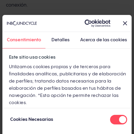
conexión.
4. Técnica de escasez:
más que un truco de venta, la
escasez puede ser un potente motivador. Crear una
sensación real de urgencia (como "últimas unidades
Consentimiento
Detalles
Acerca de las cookies
disponibles") impulsa a los lectores a tomar una
decisión rápida y meditada.
Este sitio usa cookies
Utilizamos cookies propias y de terceros para
5. Enfatizar beneficios sobre características:
las
finalidades analíticas, publicitarias y de elaboración
características hablan del producto; los beneficios
de perfiles; tratando datos necesarios para la
elaboración de perfiles basados en tus hábitos de
hablan al cliente. Resaltar cómo las características
navegación. *Esta opción te permite rechazar las
enriquecen la vida del consumidor transforma una
cookies.
descripción aburrida en una oferta persuasiva.
Selección
Cookies Necesarias
de
6. Prueba social:
los testimonios y referencias no son
consentimiento
meras decoraciones; son una poderosa evidencia