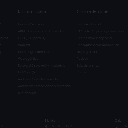
Nuestros servicios
Recursos de utilidad
?
Inbound Marketing
Blog de inbound
ABM - Account Based Marketing
GEO y AEO: qué es y cómo aparec
sotros
GEO (SEO para IA)
Qué es la web agéntica
s
Podcast
Conceptos clave del inbound
jo
Marketing Automation
Guías gratuitas
Web agéntica
Podcast
Forward Deployed AI Marketing
Sala de prensa
HubSpot
Cursos
Auditoría Marketing y Ventas
Análisis de competencia y mercado
DIY Inbound
México
Chile
054
+52 55 5101 4752
+569 