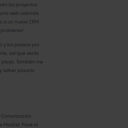
éxito los proyectos
as una web además
os a un nuevo CRM
 problema!
ra y los paseos por
nte, así que verás
a playa. También me
y saber pasarlo
y Comunicación
de Madrid. Pasé el