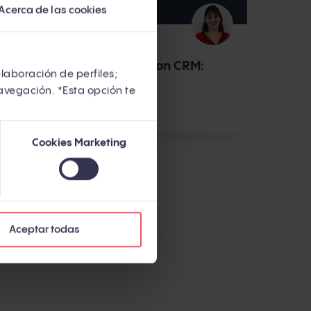
Acerca de las cookies
HUBSPOT
Integración de HubSpot con CRM:
elaboración de perfiles;
principales integraciones
avegación. *Esta opción te
Por
Alba Ortiz
Cookies Marketing
Aceptar todas