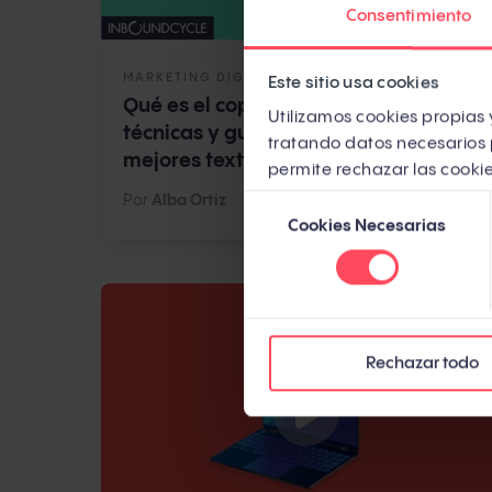
Consentimiento
MARKETING DIGITAL
Este sitio usa cookies
Qué es el copywriting: consejos,
Utilizamos cookies propias y
técnicas y guía para escribir los
tratando datos necesarios 
mejores textos
permite rechazar las cookie
Por
Alba Ortiz
Selección
Cookies Necesarias
de
consentimiento
INCLUYE VÍD
Rechazar todo