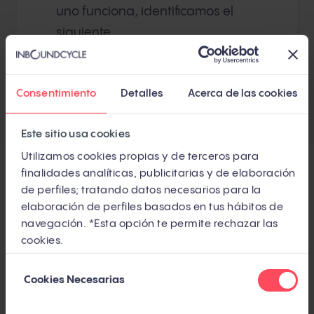
uno funciona, identificamos el
siguiente.
Consentimiento
Detalles
Acerca de las cookies
Este sitio usa cookies
Utilizamos cookies propias y de terceros para
finalidades analíticas, publicitarias y de elaboración
de perfiles; tratando datos necesarios para la
Cómo trabajamos
elaboración de perfiles basados en tus hábitos de
navegación. *Esta opción te permite rechazar las
cookies.
Cada proyecto avanza en ciclos de
identificación → automatización → formación →
Selección
Cookies Necesarias
de
siguiente proceso.
La duración de cada fase
consentimiento
depende de la complejidad del proceso a