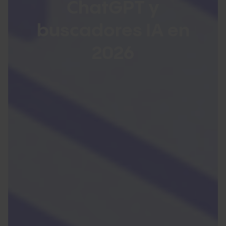
ChatGPT y
buscadores IA en
2026