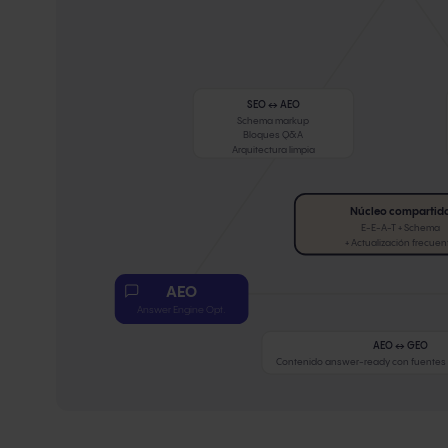
SEO ↔ AEO
Schema markup
Bloques Q&A
Arquitectura limpia
Núcleo compartid
E-E-A-T + Schema
+ Actualización frecuen
AEO
Answer Engine Opt.
AEO ↔ GEO
Contenido answer-ready con fuentes 