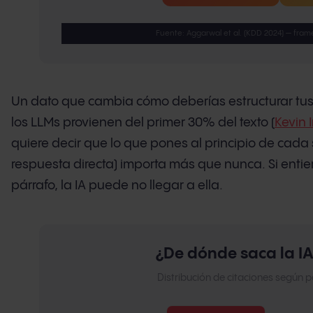
Fuente: Aggarwal et al. (KDD 2024) — fram
Un dato que cambia cómo deberías estructurar tus a
los LLMs provienen del primer 30% del texto (
Kevin 
quiere decir que lo que pones al principio de cada se
respuesta directa) importa más que nunca. Si entierr
párrafo, la IA puede no llegar a ella.
¿De dónde saca la IA
Distribución de citaciones según p