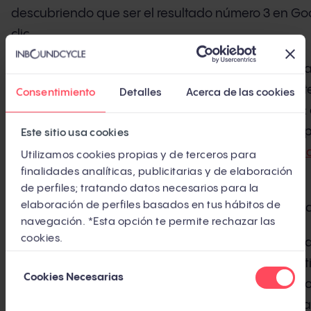
descubriendo que ser el resultado número 3 en Go
clic.
ChatGPT supera los 800 millones de usuarios sema
azules, ahora hay una respuesta generada por intel
Consentimiento
Detalles
Acerca de las cookies
fuentes y descarta al resto. El resultado ya se nota
búsquedas donde aparecen AI Overviews (las res
Este sitio usa cookies
directamente en los resultados), según un
estudio d
Utilizamos cookies propias y de terceros para
finalidades analíticas, publicitarias y de elaboración
42 organizaciones
.
de perfiles; tratando datos necesarios para la
elaboración de perfiles basados en tus hábitos de
Si la IA responde por ti, ¿para qué entra el usuario
navegación. *Esta opción te permite rechazar las
cookies.
GEO es la respuesta a esa pregunta. No sustituye a
En este artículo no vas a encontrar una lista de tác
Selección
Cookies Necesarias
de
framework de 5 fases, construido a partir de 9 met
consentimiento
datos de estudios académicos y de mercado, para q