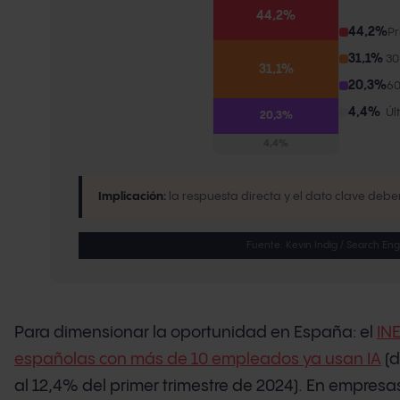
44,2%
44,2%
Pr
31,1%
30
31,1%
20,3%
60
4,4%
Úl
20,3%
4,4%
Implicación:
la respuesta directa y el dato clave deben
Fuente: Kevin Indig / Search En
Para dimensionar la oportunidad en España: el
IN
españolas con más de 10 empleados ya usan IA
(d
al 12,4% del primer trimestre de 2024). En empresa