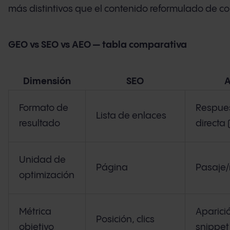
más distintivos que el contenido reformulado de c
GEO vs SEO vs AEO — tabla comparativa
Dimensión
SEO
Formato de
Respue
Lista de enlaces
resultado
directa 
Unidad de
Página
Pasaje/
optimización
Métrica
Aparici
Posición, clics
objetivo
snippet