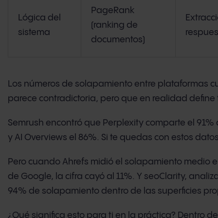
PageRank
Lógica del
Extracc
(ranking de
sistema
respues
documentos)
Los números de solapamiento entre plataformas cue
parece contradictoria, pero que en realidad define 
Semrush encontró que Perplexity comparte el 91% d
y AI Overviews el 86%. Si te quedas con estos datos
Pero cuando Ahrefs midió el solapamiento medio ent
de Google, la cifra cayó al 11%. Y seoClarity, anal
94% de solapamiento dentro de las superficies pr
¿Qué significa esto para ti en la práctica? Dentro d