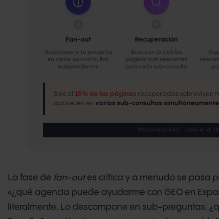
→
→
1
2
Fan-out
Recuperación
Descompone tu pregunta
Busca en la web las
Elig
en varias sub-consultas
páginas más relevantes
releva
independientes
para cada sub-consulta
pá
Solo el
15% de las páginas
recuperadas sobreviven has
aparecen en
varias sub-consultas simultáneamente
Mecanismo RAG · Lewis et al. (
La fase de
fan-out
es crítica y a menudo se pasa p
«¿qué agencia puede ayudarme con GEO en España
literalmente. Lo descompone en sub-preguntas: ¿