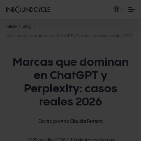
Inicio
Blog
Marcas que dominan en ChatGPT y Perplexity: casos reales 2026
Marcas que dominan
en ChatGPT y
Perplexity: casos
reales 2026
Escrito por
Ana Claudia Ferreira
calendar_today
access_time
29 de julio, 2026
13 minutos de lectura