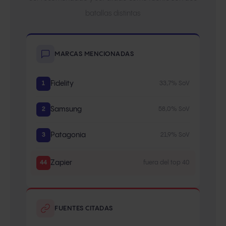
batallas distintas
MARCAS MENCIONADAS
1
Fidelity
33,7% SoV
2
Samsung
58,0% SoV
3
Patagonia
21,9% SoV
44
Zapier
fuera del top 40
FUENTES CITADAS