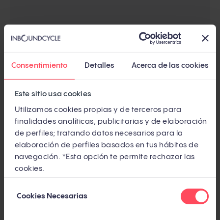
Por qué una marca pequeña puede ganar
a una grande en la IA
Consentimiento
Detalles
Acerca de las cookies
ChatGPT distribuye las menciones de forma más
Este sitio usa cookies
abierta que Google. En herramientas de desarrollo,
Utilizamos cookies propias y de terceros para
el índice HHI (una medida estándar de
finalidades analíticas, publicitarias y de elaboración
de perfiles; tratando datos necesarios para la
concentración de mercado) en ChatGPT es de 1.061
elaboración de perfiles basados en tus hábitos de
frente a 2.410 en Google (
EMGI
, 2026) — la
navegación. *Esta opción te permite rechazar las
distribución es el doble de abierta.
cookies.
Selección
Patagonia, Nothing Technology, Anthropic y
Cookies Necesarias
de
Freshworks demuestran el mismo patrón: la
consentimiento
autoridad temática de nicho pesa más que la escala