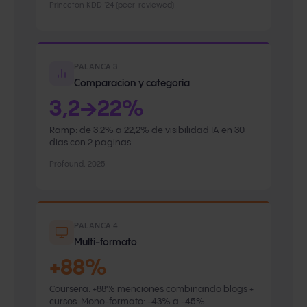
Princeton KDD '24 (peer-reviewed)
PALANCA 3
Comparacion y categoria
3,2→22%
Ramp: de 3,2% a 22,2% de visibilidad IA en 30
dias con 2 paginas.
Profound, 2025
PALANCA 4
Multi-formato
+88%
Coursera: +88% menciones combinando blogs +
cursos. Mono-formato: -43% a -45%.