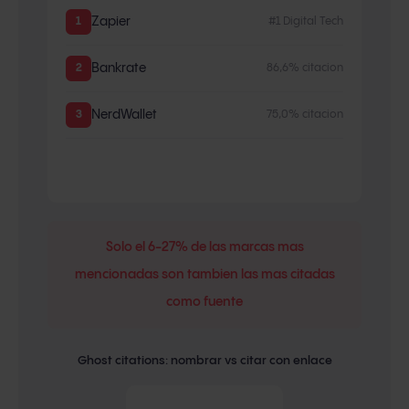
1
Zapier
#1 Digital Tech
2
Bankrate
86,6% citacion
3
NerdWallet
75,0% citacion
Solo el 6-27% de las marcas mas
mencionadas son tambien las mas citadas
como fuente
Ghost citations: nombrar vs citar con enlace