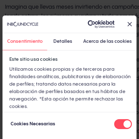
Imagina que llevas meses invirtiendo en campaña
leads entran, los números cuadran y todo parece f
que paras el presupuesto. De un día para otro, el tr
los leads desaparecen y te quedas con una hoja d
Consentimiento
Detalles
Acerca de las cookies
gastos y ningún activo que mostrar.
No es un escenario hipotético. Le pasa a miles d
Este sitio usa cookies
trimestre. Y la alternativa no es dejar de invertir en
Utilizamos cookies propias y de terceros para
finalidades analíticas, publicitarias y de elaboración
construir algo que siga trabajando cuando dejes d
de perfiles; tratando datos necesarios para la
propios medios.
elaboración de perfiles basados en tus hábitos de
navegación. *Esta opción te permite rechazar las
Owned media (o medios propios) es el conjunto de
cookies.
comunicación y activos de contenido que una emp
Selección
controla: su web, blog, newsletter, podcast, app y
Cookies Necesarias
de
diferencia de los medios pagados o ganados, el c
consentimiento