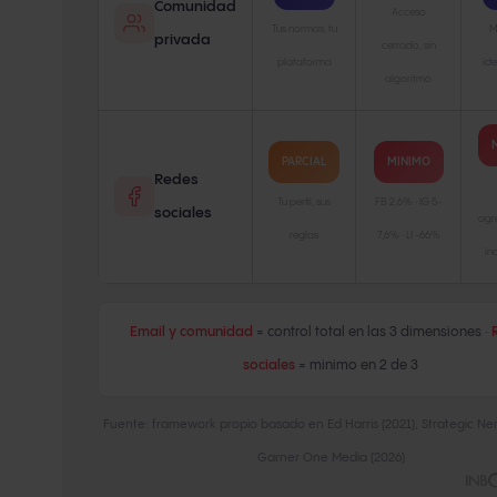
Comunidad
Acceso
Tus normas, tu
M
privada
cerrado, sin
plataforma
ide
algoritmo
PARCIAL
MINIMO
Redes
Tu perfil, sus
FB 2,6% · IG 5-
sociales
agr
reglas
7,6% · LI -66%
in
Email y comunidad
= control total en las 3 dimensiones ·
sociales
= minimo en 2 de 3
Fuente: framework propio basado en Ed Harris (2021), Strategic Ner
Garner One Media (2026)