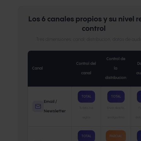
Los 6 canales propios y su nivel r
control
Tres dimensiones: canal, distribucion, datos de aud
Control de
Control del
D
Canal
la
canal
au
distribucion
TOTAL
TOTAL
Email /
Tu lista, tus
Envio directo,
Fi
Newsletter
reglas
sin algoritmo
dat
TOTAL
PARCIAL