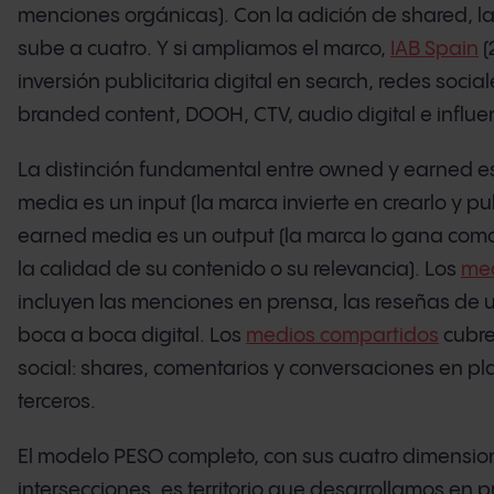
menciones orgánicas). Con la adición de shared, l
sube a cuatro. Y si ampliamos el marco,
IAB Spain
(
inversión publicitaria digital en search, redes social
branded content, DOOH, CTV, audio digital e influe
La distinción fundamental entre owned y earned es
media es un input (la marca invierte en crearlo y pub
earned media es un output (la marca lo gana como
la calidad de su contenido o su relevancia). Los
me
incluyen las menciones en prensa, las reseñas de u
boca a boca digital. Los
medios compartidos
cubre
social: shares, comentarios y conversaciones en p
terceros.
El modelo PESO completo, con sus cuatro dimensio
intersecciones, es territorio que desarrollamos en