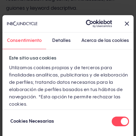
guiones y keyword descriptiva.
Densidad semántica.
La keyword density como
métrica ha quedado obsoleta — Matt Cutts ya habló
Consentimiento
Detalles
Acerca de las cookies
de rendimientos decrecientes. Lo que importa ahora
es la cobertura del tema: el estudio de
Backlinko
Este sitio usa cookies
(n=11,8 millones de resultados) encontró que
Utilizamos cookies propias y de terceros para
aumentar en 1 punto el Content Grade (una medida
finalidades analíticas, publicitarias y de elaboración
de cobertura integral del tópico) se asocia con +1
de perfiles; tratando datos necesarios para la
posición en el ranking.
elaboración de perfiles basados en tus hábitos de
navegación. *Esta opción te permite rechazar las
Optimizar el on-page es como preparar un CV para
cookies.
una entrevista: puedes tener la mejor experiencia
Selección
del mundo, pero si el formato es ilegible y los datos
Cookies Necesarias
de
están desordenados, nadie pasa de la primera
consentimiento