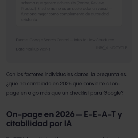
schema que genera rich results (Recipe, Review,
Product). El schema no es un acelerador universal —
funciona mejor como complemento de autoridad
existente.
Fuente: Google Search Central — Intro to How Structured
Data Markup Works
Con los factores individuales claros, la pregunta es:
¿qué ha cambiado en 2026 que convierte al on-
page en algo más que un checklist para Google?
On-page en 2026 — E-E-A-T y
citabilidad por IA