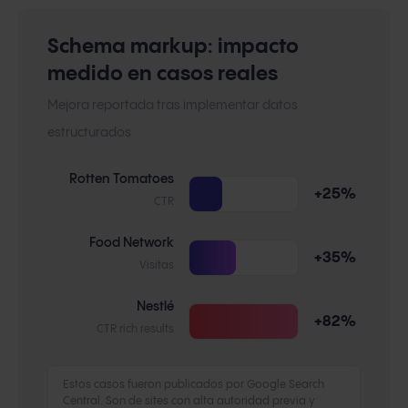
Schema markup: impacto
medido en casos reales
Mejora reportada tras implementar datos
estructurados
Rotten Tomatoes
+25%
CTR
Food Network
+35%
Visitas
Nestlé
+82%
CTR rich results
Estos casos fueron publicados por Google Search
Central. Son de sites con alta autoridad previa y