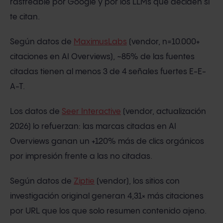
rastreable por Google y por los LLMs que deciden si
te citan.
Según datos de
MaximusLabs
(vendor, n=10.000+
citaciones en AI Overviews), ~85% de las fuentes
citadas tienen al menos 3 de 4 señales fuertes E-E-
A-T.
Los datos de
Seer Interactive
(vendor, actualización
2026) lo refuerzan: las marcas citadas en AI
Overviews ganan un +120% más de clics orgánicos
por impresión frente a las no citadas.
Según datos de
Ziptie
(vendor), los sitios con
investigación original generan 4,31× más citaciones
por URL que los que solo resumen contenido ajeno.