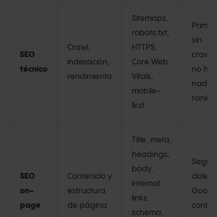
Sitemaps,
Primer
robots.txt,
sin
Crawl,
HTTPS,
SEO
crawl/
indexación,
Core Web
técnico
no ha
rendimiento
Vitals,
nada 
mobile-
ranke
first
Title, meta,
headings,
Segun
body,
SEO
Contenido y
dale a
internal
on-
estructura
Googl
links,
page
de página
conten
schema,