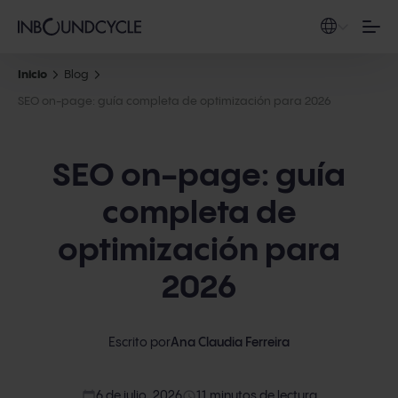
Inicio
Blog
SEO on-page: guía completa de optimización para 2026
SEO on-page: guía
completa de
optimización para
2026
Escrito por
Ana Claudia Ferreira
calendar_today
access_time
6 de julio, 2026
11 minutos de lectura