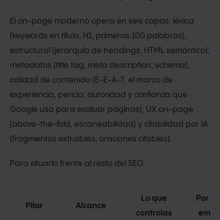
El on-page moderno opera en seis capas: léxica
(keywords en título, H1, primeras 100 palabras),
estructural (jerarquía de headings, HTML semántico),
metadatos (title tag, meta description, schema),
calidad de contenido (E-E-A-T, el marco de
experiencia, pericia, autoridad y confianza que
Google usa para evaluar páginas), UX on-page
(above-the-fold, escaneabilidad) y citabilidad por IA
(fragmentos extraíbles, oraciones citables).
Para situarlo frente al resto del SEO:
Lo que
Por d
Pilar
Alcance
controlas
empe