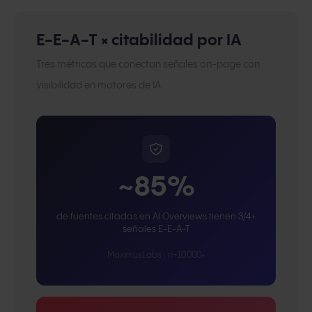
E-E-A-T × citabilidad por IA
Tres métricas que conectan señales on-page con
visibilidad en motores de IA
~85%
de fuentes citadas en AI Overviews tienen 3/4+
señales E-E-A-T
MaximusLabs · n=10.000+