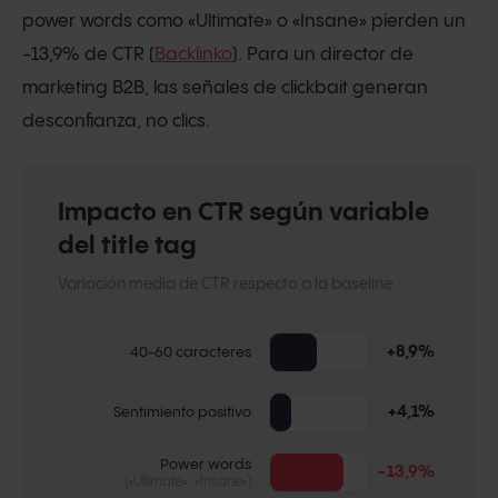
power words como «Ultimate» o «Insane» pierden un
-13,9% de CTR (
Backlinko
). Para un director de
marketing B2B, las señales de clickbait generan
desconfianza, no clics.
Impacto en CTR según variable
del title tag
Variación media de CTR respecto a la baseline
+8,9%
40-60 caracteres
+4,1%
Sentimiento positivo
Power words
−13,9%
(«Ultimate», «Insane»)