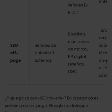
entend
señales E-
E-A-T
Tercer
Backlinks,
amplif
menciones
SEO
Señales de
cuando
de marca,
off-
autoridad
técnic
PR digital,
page
externas
on-pa
reseñas,
están
UGC
sólido
¿Y qué pasa con «SEO on-site»? En la práctica es
sinónimo de on-page. Google no distingue