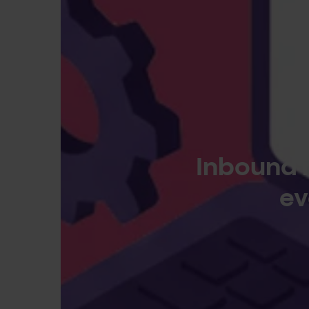
Inbound 
ev