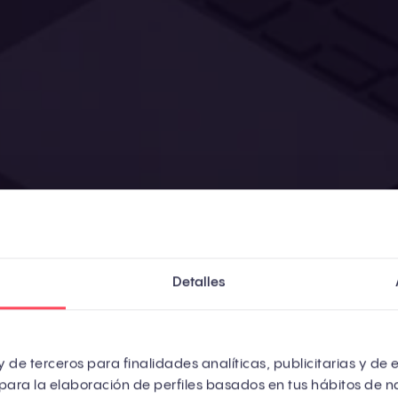
Detalles
llevas unos años en marketing, probablemente aprend
ar un blog, optimizar para Google y esperar a que lo
 de terceros para finalidades analíticas, publicitarias y de 
para la elaboración de perfiles basados en tus hábitos de n
cionaba tan bien que miles de empresas construyer