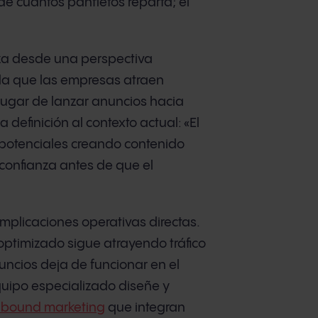
e cuántos panfletos reparta; el
iza desde una perspectiva
 la que las empresas atraen
lugar de lanzar anuncios hacia
 definición al contexto actual: «El
 potenciales creando contenido
confianza antes de que el
e implicaciones operativas directas.
optimizado sigue atrayendo tráfico
cios deja de funcionar en el
uipo especializado diseñe y
inbound marketing
que integran