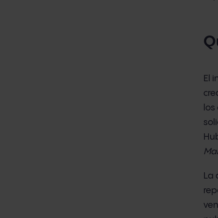
Q
El 
cre
los
sol
Hub
Mar
La 
rep
ven