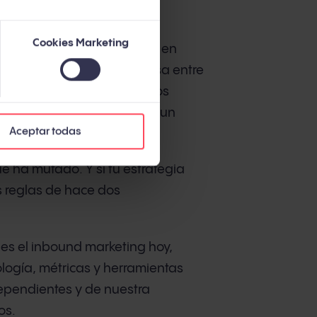
Cookies Marketing
e las búsquedas en Google en
ependiente). ChatGPT procesa entre
 2025, independiente). Y los
ación antes de hablar con un
Aceptar todas
ue ha mutado. Y si tu estrategia
s reglas de hace dos
é es el inbound marketing hoy,
ogía, métricas y herramientas
dependientes y de nuestra
os.