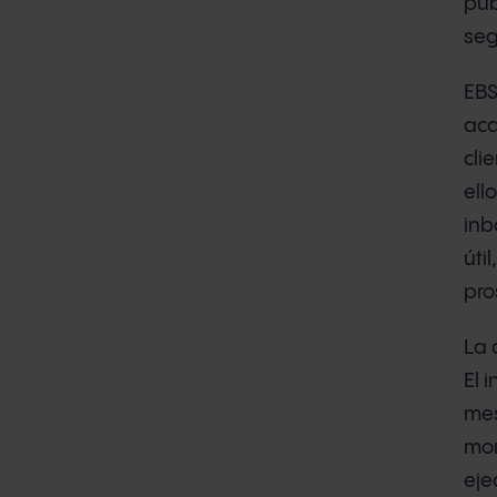
pub
seg
EBS
aca
cli
ell
inb
úti
pro
La 
El 
mes
mom
eje