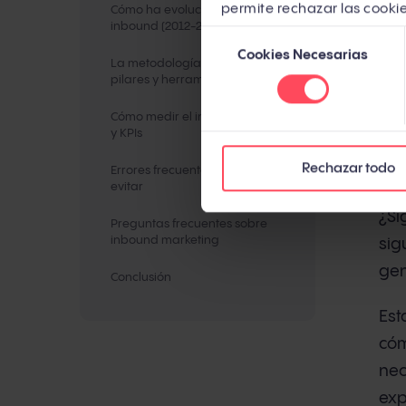
permite rechazar las cookie
Cómo ha evolucionado el
mar
inbound (2012-2026)
Selección
Cookies Necesarias
de
Per
La metodología inbound: fases,
consentimiento
pilares y herramientas
EE.
250
Cómo medir el inbound: métricas
y KPIs
com
Rechazar todo
com
Errores frecuentes que debes
evitar
¿Si
Preguntas frecuentes sobre
inbound marketing
sig
gen
Conclusión
Est
cóm
nec
exp