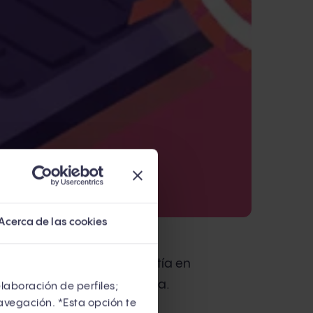
Acerca de las cookies
iste que el inbound consistía en
s leads llegaran. Funcionaba.
elaboración de perfiles;
avegación. *Esta opción te
on sus departamentos de