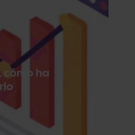
, cómo ha
rlo