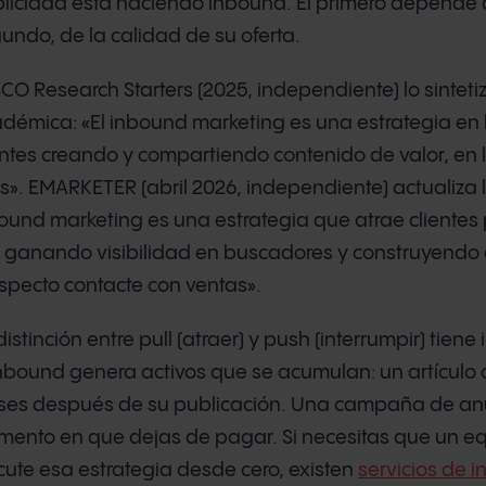
licidad está haciendo inbound. El primero depende d
undo, de la calidad de su oferta.
CO Research Starters (2025, independiente) lo sintet
démica: «El inbound marketing es una estrategia en
entes creando y compartiendo contenido de valor, en 
os». EMARKETER (abril 2026, independiente) actualiza la
ound marketing es una estrategia que atrae clientes
l, ganando visibilidad en buscadores y construyendo 
specto contacte con ventas».
distinción entre pull (atraer) y push (interrumpir) tien
inbound genera activos que se acumulan: un artículo 
es después de su publicación. Una campaña de anun
ento en que dejas de pagar. Si necesitas que un eq
cute esa estrategia desde cero, existen
servicios de 