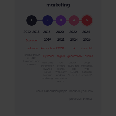
marketing
1
2
3
4
5
2012-2015
2016-
2020-
2022-
2024-
2019
2021
2024
2026
Boom del
contenido
Automation
COVID +
IA
Zero-click
Panda/Penguin.
+ Flywheel
digital
generativa
+ 3 pilares
CMI. Not
Provided. Topic
Marketing
75%
ChatGPT.
Loop
clusters.
automation.
prefiere
58,5% zero-
Marketing.
Flywheel
digital.
click
Web
(2018).
Webinar y
(EE.UU.).
agéntica.
Revenue
podcast
AEO + GEO.
Citación IA.
marketing.
como vías
únicas.
Fuente: elaboración propia, InboundCycle (450+
proyectos, 14 años)