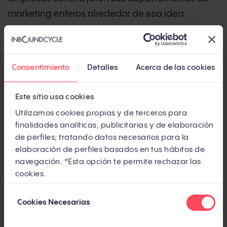
marketing enteros alrededor de esa idea.
Pero el inbound que conocías ha cambiado. El
58,5% de las búsquedas en Google en EE.UU. ya
Consentimiento
Detalles
Acerca de las cookies
no generan ningún clic (SparkToro, 2024,
independiente). ChatGPT procesa entre 250 y
Este sitio usa cookies
500 millones de consultas a la semana
Utilizamos cookies propias y de terceros para
(Similarweb, 2025, independiente). Y los
finalidades analíticas, publicitarias y de elaboración
compradores B2B completan más del 70% de su
de perfiles; tratando datos necesarios para la
investigación antes de hablar con un comercial
elaboración de perfiles basados en tus hábitos de
(Forrester, independiente).
navegación. *Esta opción te permite rechazar las
cookies.
¿Significa eso que el inbound ha muerto? No.
Selección
Significa que ha mutado. Y si tu estrategia sigue
Cookies Necesarias
de
anclada en 2018, estás jugando un partido con
consentimiento