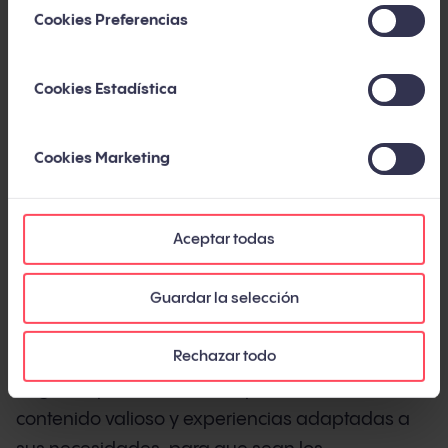
las reglas de hace dos generaciones.
Cookies Preferencias
Esta guía te ofrece la visión completa y
actualizada: qué es el inbound marketing hoy,
Cookies Estadística
cómo ha evolucionado en la última década, qué
metodología, métricas y herramientas necesitas,
Cookies Marketing
y qué errores evitar. Con datos de fuentes
independientes y de nuestra experiencia en más
de 450 proyectos a lo largo de 14 años.
Aceptar todas
Guardar la selección
Qué es el inbound marketing
Rechazar todo
El inbound marketing es una metodología de
negocio que atrae clientes potenciales creando
contenido valioso y experiencias adaptadas a