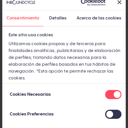
Inconvenientes de Google Ads
Consentimiento
Detalles
Acerca de las cookies
Aunque esta plataforma cuenta con muchas y
atractivas ventajas, lo cierto es que también tiene
Este sitio usa cookies
algunas limitaciones que debemos tener en cuenta.
Utilizamos cookies propias y de terceros para
¡Tenlas presentes!
finalidades analíticas, publicitarias y de elaboración
de perfiles; tratando datos necesarios para la
1. Cada clic a tu web cuesta dinero
elaboración de perfiles basados en tus hábitos de
navegación. *Esta opción te permite rechazar las
Es decir, pagarás por cada vez que alguien haga
cookies.
clic en alguno de tus anuncios, sin importar si ese clic
Selección
ha convertido o no. Es importante buscar el equilibrio
Cookies Necesarias
de
entre tráfico y conversión para que estos anuncios
consentimiento
realmente cumplan nuestro objetivo.
Cookies Preferencias
2. Los anuncios se detienen cuando no hay