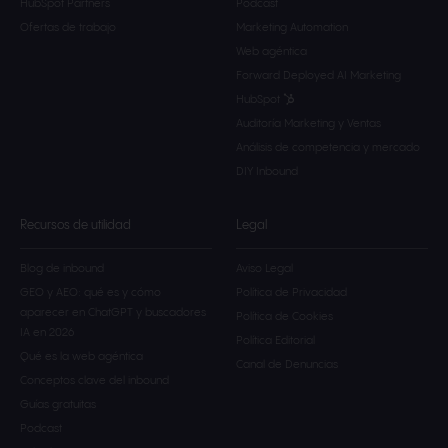
HubSpot Partners
Podcast
Ofertas de trabajo
Marketing Automation
Web agéntica
Forward Deployed AI Marketing
HubSpot
Auditoría Marketing y Ventas
Análisis de competencia y mercado
DIY Inbound
Recursos de utilidad
Legal
Blog de inbound
Aviso Legal
GEO y AEO: qué es y cómo
Política de Privacidad
aparecer en ChatGPT y buscadores
Política de Cookies
IA en 2026
Política Editorial
Qué es la web agéntica
Canal de Denuncias
Conceptos clave del inbound
Guías gratuitas
Podcast