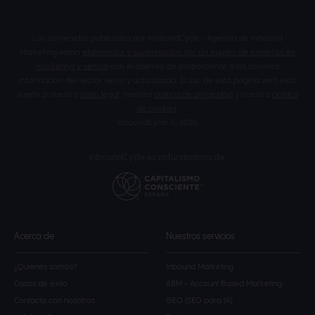
Los contenidos publicados por InboundCycle - Agencia de Inbound
Marketing están
elaborados y supervisados por un equipo de expertos en
marketing y ventas
con el objetivo de proporcionar a los usuarios
información del sector veraz y actualizada. El uso de esta página web está
sujeto a nuestro
aviso legal
, nuestra
política de privacidad
y nuestra
política
de cookies
.
InboundCycle © 2026.
InboundCycle es cofundadora de:
Acerca de
Nuestros servicios
¿Quiénes somos?
Inbound Marketing
Casos de éxito
ABM - Account Based Marketing
Contacta con nosotros
GEO (SEO para IA)