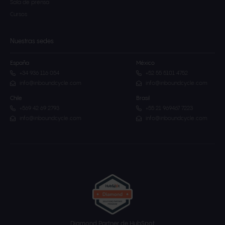
Sala de prensa
Cursos
Nuestras sedes
España
México
+34 936 116 054
+52 55 5101 4752
info@inboundcycle.com
info@inboundcycle.com
Chile
Brasil
+569 42 69 2793
+55 21 969467 7223
info@inboundcycle.com
info@inboundcycle.com
Diamond Partner de HubSpot