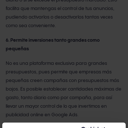
diario o si se excede el presupuesto marcado. Esto
facilita que mantengas el control de tus anuncios,
pudiendo activarlos o desactivarlos tantas veces
como sea conveniente.
6. Permite inversiones tanto grandes como
pequeñas
No es una plataforma exclusiva para grandes
presupuestos, pues permite que empresas más
pequeñas creen campañas con presupuestos más
bajos. Es posible establecer cantidades máximas de
gasto, tanto diario como por campaña, para así
llevar un mayor control de lo que invertimos en
publicidad online en Google Ads.