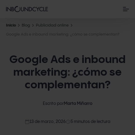
Inicio
Blog
Publicidad online
Google Ads e inbound marketing: ¿cómo se complementan?
Google Ads e inbound
marketing: ¿cómo se
complementan?
Escrito por
Marta Miñarro
calendar_today
access_time
13 de marzo, 2026
5 minutos de lectura