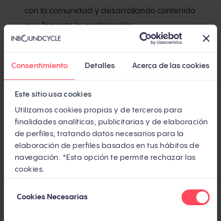
con la comunidad y desarrollando contenido
que fomente la participación.
Contenido y comunicación
Consentimiento
Detalles
Acerca de las cookies
Content manager (gerente de contenidos)
:
Este sitio usa cookies
responsable de la estrategia de contenido de la
Utilizamos cookies propias y de terceros para
marca, incluyendo la creación, publicación y
finalidades analíticas, publicitarias y de elaboración
gestión de contenido relevante y atractivo en
de perfiles; tratando datos necesarios para la
diferentes plataformas para atraer y retener a la
elaboración de perfiles basados en tus hábitos de
audiencia.
navegación. *Esta opción te permite rechazar las
cookies.
Relaciones Públicas
: maneja la comunicación
Selección
con los medios, desarrolla comunicados de
Cookies Necesarias
de
prensa y mantiene una imagen positiva de la
consentimiento