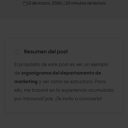
calendar_today
access_time
13 de marzo, 2026
10 minutos de lectura
Resumen del post
El propósito de este post es ver un ejemplo
de
organigrama del departamento de
marketing
y ver cómo se estructura
.
Para
ello, me basaré en la experiencia acumulada
por InboundCycle. ¡Te invito a conocerla!