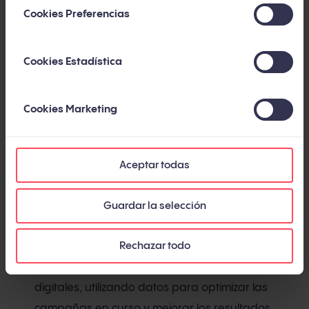
marca en el público y los stakeholders.
Cookies Preferencias
Diseño y creatividad
Cookies Estadística
Director creativo
: encabeza el desarrollo de
conceptos creativos para campañas, supervisa
Cookies Marketing
el diseño gráfico, la producción de video y otros
materiales creativos que comunican visualmente
Aceptar todas
la identidad de la marca.
Guardar la selección
Análisis y optimización
Analista de marketing digital
: monitorea y
Rechazar todo
analiza el rendimiento de las estrategias
digitales, utilizando datos para optimizar las
campañas en curso y mejorar los resultados