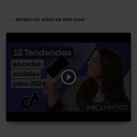
videocam
Versión en vídeo de este post
play_circle_outline