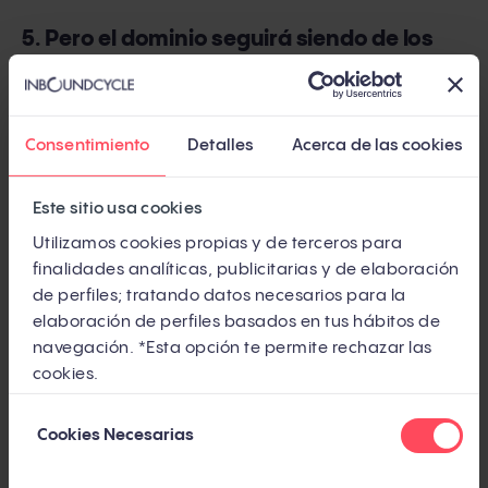
5. Pero el dominio seguirá siendo de los
vídeos cortos y verticales
A pesar de que el resurgimiento de los vídeos largos
Consentimiento
Detalles
Acerca de las cookies
será una de las tendencias de redes sociales para
2024, el
dominio seguirá siendo de los vídeos cortos
Este sitio usa cookies
y en formato vertical
. Instagram Reels y TikTok han
Utilizamos cookies propias y de terceros para
sido los grandes protagonistas de 2023, y no parece
finalidades analíticas, publicitarias y de elaboración
que este formato vaya a sufrir cambios bruscos
de perfiles; tratando datos necesarios para la
durante el próximo año.
elaboración de perfiles basados en tus hábitos de
navegación. *Esta opción te permite rechazar las
Es más, YouTube Shorts, los vídeos cortos de
cookies.
YouTube, también están experimentando un
Selección
Cookies Necesarias
crecimiento notable. El
2024 será un año de
de
consentimiento
consolidación para todas estas plataformas
, por lo