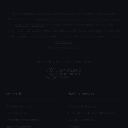
Los contenidos publicados por InboundCycle - Agencia de Inbound
Marketing están
elaborados y supervisados por un equipo de expertos en
marketing y ventas
con el objetivo de proporcionar a los usuarios
información del sector veraz y actualizada. El uso de esta página web está
sujeto a nuestro
aviso legal
, nuestra
política de privacidad
y nuestra
política
de cookies
.
InboundCycle © 2026.
InboundCycle es cofundadora de:
Acerca de
Nuestros servicios
¿Quiénes somos?
Inbound Marketing
Casos de éxito
ABM - Account Based Marketing
Contacta con nosotros
GEO (SEO para IA)
HubSpot Partners
Podcast