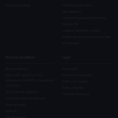
Ofertas de trabajo
Marketing Automation
Web agéntica
Forward Deployed AI Marketing
HubSpot
Auditoría Marketing y Ventas
Análisis de competencia y mercado
DIY Inbound
Recursos de utilidad
Legal
Blog de inbound
Aviso Legal
GEO y AEO: qué es y cómo
Política de Privacidad
aparecer en ChatGPT y buscadores
Política de Cookies
IA en 2026
Política Editorial
Qué es la web agéntica
Canal de Denuncias
Conceptos clave del inbound
Guías gratuitas
Podcast
Sala de prensa