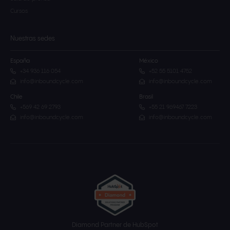
Cursos
Nuestras sedes
España
México
+34 936 116 054
+52 55 5101 4752
info@inboundcycle.com
info@inboundcycle.com
Chile
Brasil
+569 42 69 2793
+55 21 969467 7223
info@inboundcycle.com
info@inboundcycle.com
Diamond Partner de HubSpot