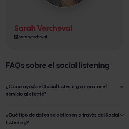
Sarah Vercheval
sarahvercheval
FAQs sobre el social listening
¿Cómo ayuda el Social Listening a mejorar el
servicio al cliente?
El Social Listening permite identificar quejas, problemas o
¿Qué tipo de datos se obtienen a través del Social
inquietudes de los clientes en tiempo real, lo que facilita
Listening?
una respuesta rápida y efectiva. Además, las marcas