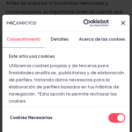
Antes de empezar a monitorear menciones y
conversaciones, es importante tener en cuenta qué
se quiere lograr con esta técnica. Los objetivos
pueden variar desde mejorar la atención al cliente
hasta medir la efectividad de una campaña
Consentimiento
Detalles
Acerca de las cookies
específica o identificar tendencias clave en el
mercado.
Este sitio usa cookies
Utilizamos cookies propias y de terceros para
Definir estos
objetivos de manera clara
no solo
finalidades analíticas, publicitarias y de elaboración
orientará el proceso de monitoreo, sino que también
de perfiles; tratando datos necesarios para la
elaboración de perfiles basados en tus hábitos de
facilitará la evaluación de los resultados y el ajuste
navegación. *Esta opción te permite rechazar las
de la estrategia según sea necesario. Por ejemplo, si
cookies.
el objetivo es mejorar el servicio al cliente, se debe
Selección
prestar especial atención a las menciones que
Cookies Necesarias
de
incluyan preguntas, quejas o sugerencias
consentimiento