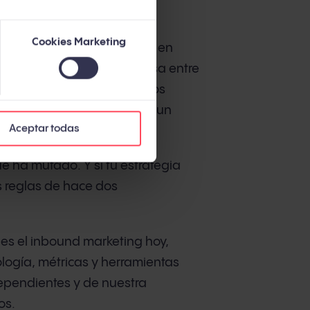
Cookies Marketing
e las búsquedas en Google en
ependiente). ChatGPT procesa entre
 2025, independiente). Y los
ación antes de hablar con un
Aceptar todas
ue ha mutado. Y si tu estrategia
s reglas de hace dos
é es el inbound marketing hoy,
ogía, métricas y herramientas
dependientes y de nuestra
os.