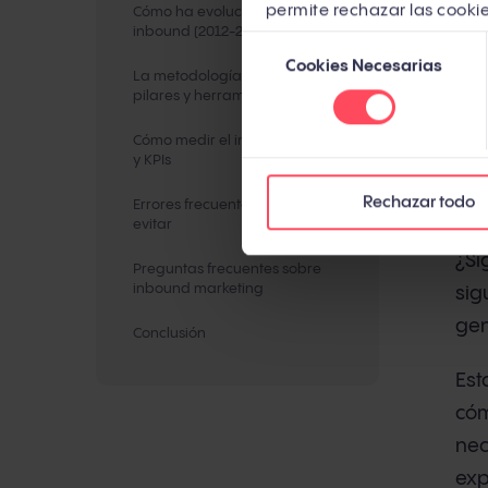
permite rechazar las cookie
Cómo ha evolucionado el
mar
inbound (2012-2026)
Selección
Cookies Necesarias
de
Per
La metodología inbound: fases,
consentimiento
pilares y herramientas
EE.
250
Cómo medir el inbound: métricas
y KPIs
com
Rechazar todo
com
Errores frecuentes que debes
evitar
¿Si
Preguntas frecuentes sobre
inbound marketing
sig
gen
Conclusión
Est
cóm
nec
exp