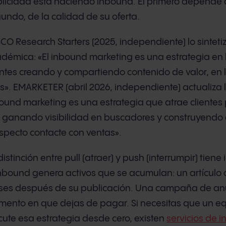
licidad está haciendo inbound. El primero depende d
undo, de la calidad de su oferta.
CO Research Starters (2025, independiente) lo sintet
démica: «El inbound marketing es una estrategia en
entes creando y compartiendo contenido de valor, en 
os». EMARKETER (abril 2026, independiente) actualiza la
ound marketing es una estrategia que atrae clientes
l, ganando visibilidad en buscadores y construyendo 
specto contacte con ventas».
distinción entre pull (atraer) y push (interrumpir) tien
inbound genera activos que se acumulan: un artículo 
es después de su publicación. Una campaña de anun
ento en que dejas de pagar. Si necesitas que un eq
cute esa estrategia desde cero, existen
servicios de 