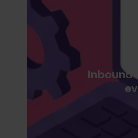
Inbound 
ev