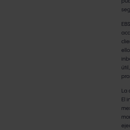
pub
seg
EBS
aca
cli
ell
inb
úti
pro
La 
El 
mes
mom
eje