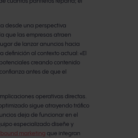
e cuántos panfletos reparta; el
iza desde una perspectiva
 la que las empresas atraen
lugar de lanzar anuncios hacia
 definición al contexto actual: «El
 potenciales creando contenido
confianza antes de que el
e implicaciones operativas directas.
optimizado sigue atrayendo tráfico
cios deja de funcionar en el
uipo especializado diseñe y
inbound marketing
que integran