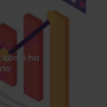
, cómo ha
rlo