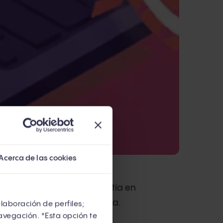
Acerca de las cookies
iste que el inbound consistía en
s leads llegaran. Funcionaba.
elaboración de perfiles;
avegación. *Esta opción te
on sus departamentos de