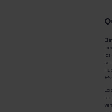
Q
El 
cre
los
sol
Hub
Mar
La 
rep
ven