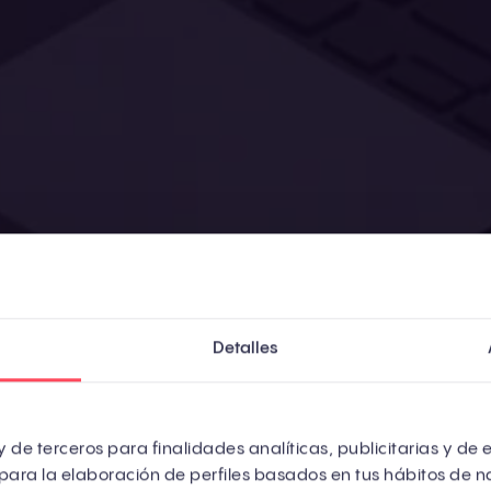
Detalles
llevas unos años en marketing, probablemente aprend
ar un blog, optimizar para Google y esperar a que lo
 de terceros para finalidades analíticas, publicitarias y de 
para la elaboración de perfiles basados en tus hábitos de n
cionaba tan bien que miles de empresas construyer