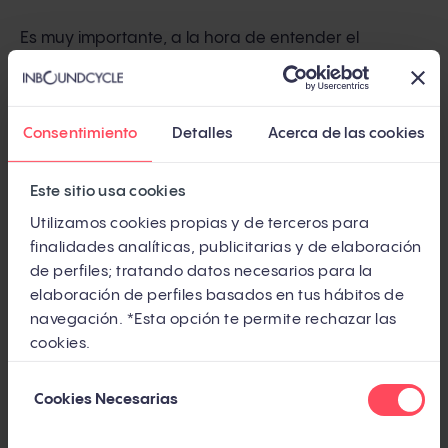
Es muy importante, a la hora de entender el
marketing funnel, conocer en profundidad la
perspectiva del usuario. Por eso t
ambién podemos
hablar del modelo AIDA (atracción, interés, decisión y
Consentimiento
Detalles
Acerca de las cookies
acción) y de otros más complejos con fases más
específicas.
Este sitio usa cookies
Utilizamos cookies propias y de terceros para
finalidades analíticas, publicitarias y de elaboración
de perfiles; tratando datos necesarios para la
elaboración de perfiles basados en tus hábitos de
navegación. *Esta opción te permite rechazar las
cookies.
Pero sigamos con los términos mencionados:
Selección
Cookies Necesarias
de
consentimiento
TOFU