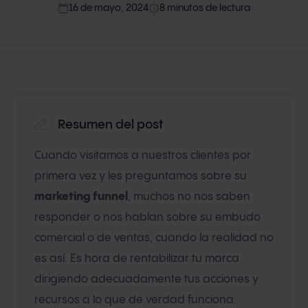
calendar_today
access_time
16 de mayo, 2024
8 minutos de lectura
Resumen del post
Cuando visitamos a nuestros clientes por
primera vez y les preguntamos sobre su
marketing funnel
, muchos no nos saben
responder o nos hablan sobre su embudo
comercial o de ventas, cuando la realidad no
es así. Es hora de rentabilizar tu marca
dirigiendo adecuadamente tus acciones y
recursos a lo que de verdad funciona.