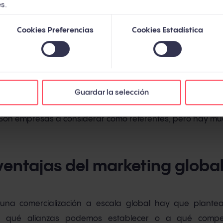
s.
Cookies Preferencias
Cookies Estadística
quisiera expandir su presencia a muchos otros países,
y/o semejanzas políticas, sociales y económicas entre el
obal
. En este caso la intención es que la empresa sea 
Guardar la selección
gias de marketing global de las que vamos a hablar 
 Son empresas a considerar como referentes, pero hay m
ventajas del marketing globa
 una comercialización a escala global hay que plante
a qué alianzas podemos establecer o a qué compe