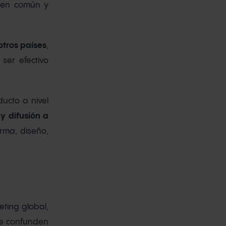
s en común y
tros países
,
er efectivo
ucto a nivel
 y difusión a
rma, diseño,
ting global,
se confunden