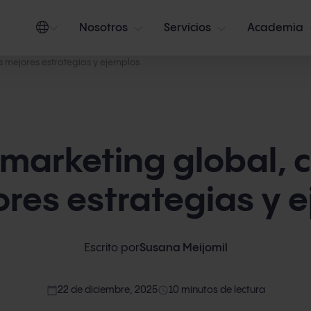
Nosotros
Servicios
Academia
as mejores estrategias y ejemplos
 marketing global, 
ores estrategias y 
Escrito por
Susana Meijomil
calendar_today
access_time
22 de diciembre, 2025
10 minutos de lectura