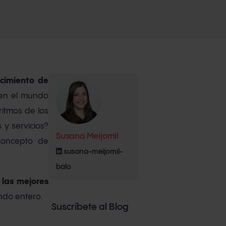
ocimiento de
 en el mundo
itmos de los
y servicios?
Susana Meijomil
concepto de
susana-meijomil-
balo
n
las mejores
ndo entero.
Suscríbete al Blog