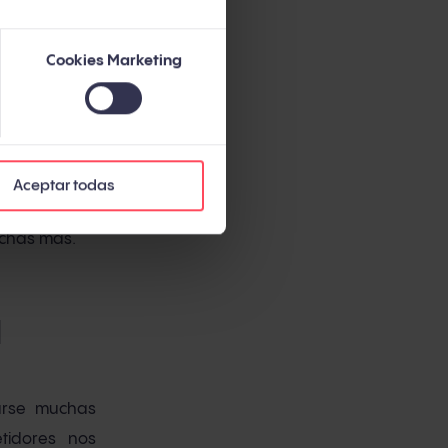
Cookies Marketing
 teniendo en
los, entonces
reconocida a
Aceptar todas
después son
uchas más.
l
arse muchas
tidores nos