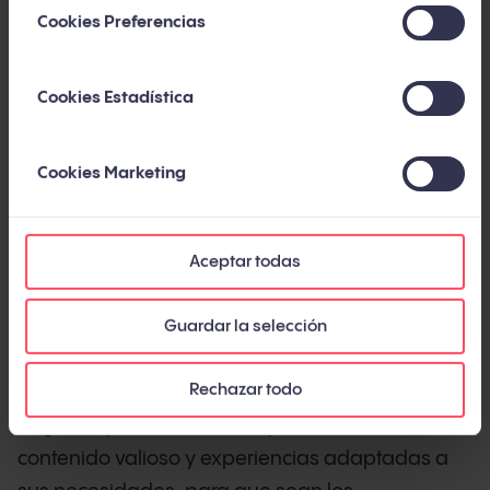
las reglas de hace dos generaciones.
Cookies Preferencias
Esta guía te ofrece la visión completa y
actualizada: qué es el inbound marketing hoy,
Cookies Estadística
cómo ha evolucionado en la última década, qué
metodología, métricas y herramientas necesitas,
Cookies Marketing
y qué errores evitar. Con datos de fuentes
independientes y de nuestra experiencia en más
de 450 proyectos a lo largo de 14 años.
Aceptar todas
Guardar la selección
Qué es el inbound marketing
Rechazar todo
El inbound marketing es una metodología de
negocio que atrae clientes potenciales creando
contenido valioso y experiencias adaptadas a