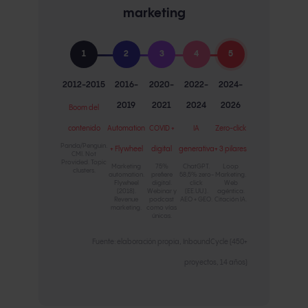
marketing
1
2
3
4
5
2012-2015
2016-
2020-
2022-
2024-
2019
2021
2024
2026
Boom del
contenido
Automation
COVID +
IA
Zero-click
Panda/Penguin.
+ Flywheel
digital
generativa
+ 3 pilares
CMI. Not
Provided. Topic
Marketing
75%
ChatGPT.
Loop
clusters.
automation.
prefiere
58,5% zero-
Marketing.
Flywheel
digital.
click
Web
(2018).
Webinar y
(EE.UU.).
agéntica.
Revenue
podcast
AEO + GEO.
Citación IA.
marketing.
como vías
únicas.
Fuente: elaboración propia, InboundCycle (450+
proyectos, 14 años)