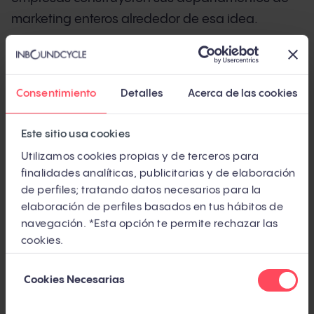
marketing enteros alrededor de esa idea.
Pero el inbound que conocías ha cambiado. El
58,5% de las búsquedas en Google en EE.UU. ya
Consentimiento
Detalles
Acerca de las cookies
no generan ningún clic (SparkToro, 2024,
independiente). ChatGPT procesa entre 250 y
Este sitio usa cookies
500 millones de consultas a la semana
Utilizamos cookies propias y de terceros para
(Similarweb, 2025, independiente). Y los
finalidades analíticas, publicitarias y de elaboración
compradores B2B completan más del 70% de su
de perfiles; tratando datos necesarios para la
investigación antes de hablar con un comercial
elaboración de perfiles basados en tus hábitos de
(Forrester, independiente).
navegación. *Esta opción te permite rechazar las
cookies.
¿Significa eso que el inbound ha muerto? No.
Selección
Significa que ha mutado. Y si tu estrategia sigue
Cookies Necesarias
de
anclada en 2018, estás jugando un partido con
consentimiento