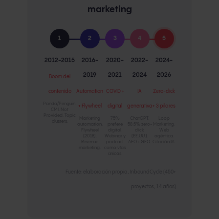
marketing
1
2
3
4
5
2012-2015
2016-
2020-
2022-
2024-
2019
2021
2024
2026
Boom del
contenido
Automation
COVID +
IA
Zero-click
Panda/Penguin.
+ Flywheel
digital
generativa
+ 3 pilares
CMI. Not
Provided. Topic
Marketing
75%
ChatGPT.
Loop
clusters.
automation.
prefiere
58,5% zero-
Marketing.
Flywheel
digital.
click
Web
(2018).
Webinar y
(EE.UU.).
agéntica.
Revenue
podcast
AEO + GEO.
Citación IA.
marketing.
como vías
únicas.
Fuente: elaboración propia, InboundCycle (450+
proyectos, 14 años)