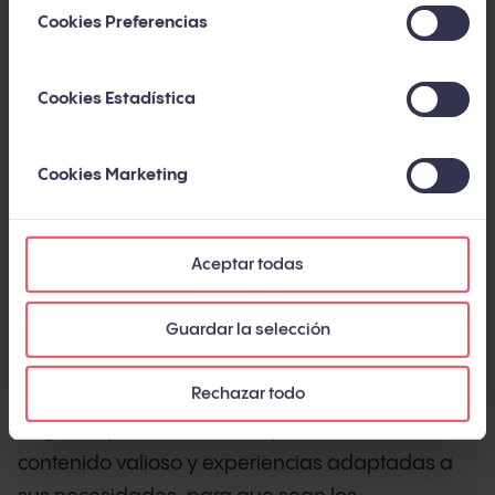
las reglas de hace dos generaciones.
Cookies Preferencias
Esta guía te ofrece la visión completa y
actualizada: qué es el inbound marketing hoy,
Cookies Estadística
cómo ha evolucionado en la última década, qué
metodología, métricas y herramientas necesitas,
Cookies Marketing
y qué errores evitar. Con datos de fuentes
independientes y de nuestra experiencia en más
de 450 proyectos a lo largo de 14 años.
Aceptar todas
Guardar la selección
Qué es el inbound marketing
Rechazar todo
El inbound marketing es una metodología de
negocio que atrae clientes potenciales creando
contenido valioso y experiencias adaptadas a