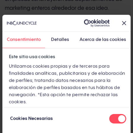
marketing enteros alrededor de esa idea.
Pero el inbound que conocías ha cambiado. El
58,5% de las búsquedas en Google en EE.UU. ya
Consentimiento
Detalles
Acerca de las cookies
no generan ningún clic (SparkToro, 2024,
independiente). ChatGPT procesa entre 250 y
Este sitio usa cookies
500 millones de consultas a la semana
Utilizamos cookies propias y de terceros para
(Similarweb, 2025, independiente). Y los
finalidades analíticas, publicitarias y de elaboración
compradores B2B completan más del 70% de su
de perfiles; tratando datos necesarios para la
investigación antes de hablar con un comercial
elaboración de perfiles basados en tus hábitos de
(Forrester, independiente).
navegación. *Esta opción te permite rechazar las
cookies.
¿Significa eso que el inbound ha muerto? No.
Selección
Significa que ha mutado. Y si tu estrategia sigue
Cookies Necesarias
de
anclada en 2018, estás jugando un partido con
consentimiento