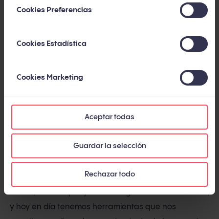
Cookies Preferencias
He leído y acepto la
Política de privacidad y
cookies
.
Cookies Estadística
Cookies Marketing
Aceptar todas
¿Cómo realizar un estudio de
eye tracking?
Guardar la selección
El
software de eye tracking
como tal es una técnica
Rechazar todo
que no está al alcance de todo el mundo, pero, por
suerte, el concepto y la tecnología han evolucionado,
y hoy en día tenemos herramientas que nos