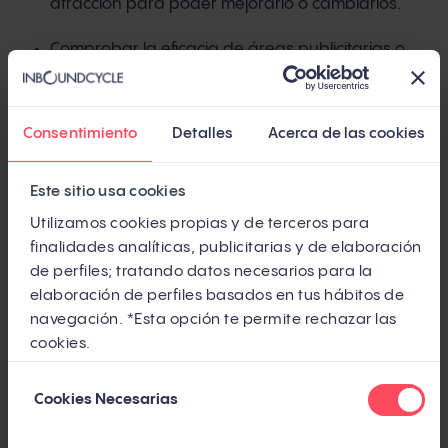
atracción para poder mejorarlo o cambiarlos.
Comprobar la eficacia de áreas publicitarias o
banners en nuestra web.
Aprender a identificar qué elementos atraen
Consentimiento
Detalles
Acerca de las cookies
más al usuario.
Este sitio usa cookies
Estudiar la eficacia del diseño y composición de
Utilizamos cookies propias y de terceros para
la web.
finalidades analíticas, publicitarias y de elaboración
de perfiles; tratando datos necesarios para la
elaboración de perfiles basados en tus hábitos de
navegación. *Esta opción te permite rechazar las
¿Te gusta lo que estás leyendo?
cookies.
¡Suscríbete al blog!
Selección
Cookies Necesarias
de
EMAIL
*
consentimiento