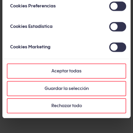
planificación también debe incluir la
definición
Cookies Preferencias
de objetivos claros y medibles
.
Cookies Estadística
Materiales de marketing y comunicación
Crear
contenido exclusivo
y diseñar estrategias
Cookies Marketing
comunicativas que generen expectativa son
fundamentales. Esto podría incluir muestras
Aceptar todas
anticipadas, contenido en redes sociales,
eventos exclusivos para suscriptores o
Guardar la selección
campañas de email marketing que capten y
mantengan la atención de los potenciales
Rechazar todo
compradores.