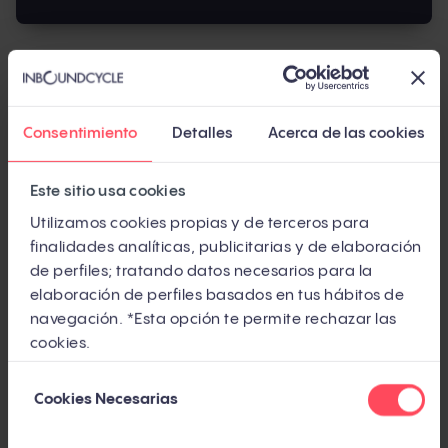
¿Cómo hacer una preventa efectiva?
Realizar una preventa efectiva implica una serie
Consentimiento
Detalles
Acerca de las cookies
de pasos estratégicos que deben ser
cuidadosamente planeados y ejecutados.
Este sitio usa cookies
Utilizamos cookies propias y de terceros para
finalidades analíticas, publicitarias y de elaboración
Planificación estratégica
de perfiles; tratando datos necesarios para la
elaboración de perfiles basados en tus hábitos de
Identificar el producto o servicio correcto para
navegación. *Esta opción te permite rechazar las
una preventa es el primer paso esencial. Esto
cookies.
requiere un análisis exhaustivo del mercado y
Selección
del público objetivo para asegurar que la oferta
Cookies Necesarias
de
alinee con sus expectativas y necesidades. La
consentimiento