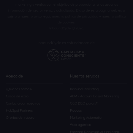
marketing y ventas
con el objetivo de proporcionar a los usuarios
información del sector veraz y actualizada. El uso de esta página web está
sujeto a nuestro
aviso legal
, nuestra
política de privacidad
y nuestra
política
de cookies
.
InboundCycle © 2026.
InboundCycle es cofundadora de:
Acerca de
Nuestros servicios
¿Quiénes somos?
Inbound Marketing
Casos de éxito
ABM - Account Based Marketing
Contacta con nosotros
GEO (SEO para IA)
HubSpot Partners
Podcast
Ofertas de trabajo
Marketing Automation
Web agéntica
Forward Deployed AI Marketing