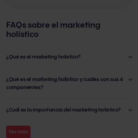
FAQs sobre el marketing
holístico
¿Qué es el marketing holístico?
El marketing holístico es un enfoque que considera todos
¿Qué es el marketing holístico y cuáles son sus 4
componentes?
los aspectos del negocio al planear y llevar a cabo
estrategias de marketing.
Los 4 componentes del marketing holístico son: marketing
¿Cuál es la importancia del marketing holístico?
relacional, marketing integrado, marketing de
Permite a las empresas tener una comprensión más
rendimiento y marketing interno.
Ver más
profunda de sus clientes y del mercado en general.