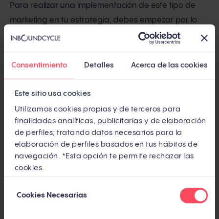
Para realizar una implementación de este tipo de
marketing en tu estrategia, debes empezar por lo
esencial:
Consentimiento
Detalles
Acerca de las cookies
1. Identificar los objetivos de marketing
Saber qué es lo que quieres lograr mediante la
Este sitio usa cookies
estrategia que vas a construir. Sin ello, no puedes
Utilizamos cookies propias y de terceros para
empezar a crear ninguna acción, ya que estas
finalidades analíticas, publicitarias y de elaboración
de perfiles; tratando datos necesarios para la
deben estar directamente vinculadas con los
elaboración de perfiles basados en tus hábitos de
propósitos previamente fijados.
navegación. *Esta opción te permite rechazar las
cookies.
2. Conocer al público objetivo
Selección
Cookies Necesarias
de
El siguiente paso es saber a quién vas a dirigir tu
consentimiento