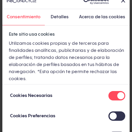
son bastante notables. Que uno sea mejor que otro
entra en el juicio de cada uno, pero lo que sí está
Consentimiento
Detalles
Acerca de las cookies
claro es que estas técnicas, a día de hoy, siguen
siendo efectivas para mejorar el SEO de cualquier
Este sitio usa cookies
proyecto.
Utilizamos cookies propias y de terceros para
finalidades analíticas, publicitarias y de elaboración
Y tú, ¿qué opinas de estas técnicas? ¿Las tienes en
de perfiles; tratando datos necesarios para la
cuenta cuando realizas SEO? ¡Cuéntamelo!
elaboración de perfiles basados en tus hábitos de
navegación. *Esta opción te permite rechazar las
cookies.
Selección
Cookies Necesarias
de
consentimiento
Cookies Preferencias