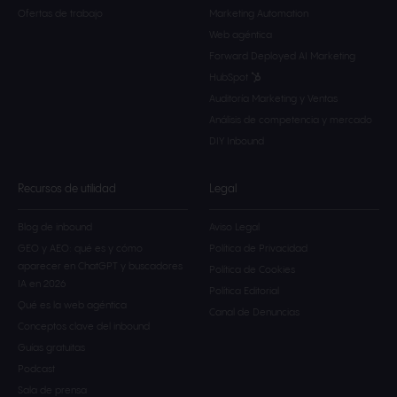
Ofertas de trabajo
Marketing Automation
Web agéntica
Forward Deployed AI Marketing
HubSpot
Auditoría Marketing y Ventas
Análisis de competencia y mercado
DIY Inbound
Recursos de utilidad
Legal
Blog de inbound
Aviso Legal
GEO y AEO: qué es y cómo
Política de Privacidad
aparecer en ChatGPT y buscadores
Política de Cookies
IA en 2026
Política Editorial
Qué es la web agéntica
Canal de Denuncias
Conceptos clave del inbound
Guías gratuitas
Podcast
Sala de prensa