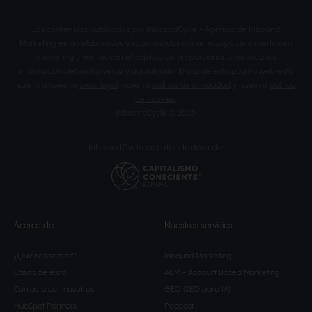
Los contenidos publicados por InboundCycle - Agencia de Inbound
Marketing están
elaborados y supervisados por un equipo de expertos en
marketing y ventas
con el objetivo de proporcionar a los usuarios
información del sector veraz y actualizada. El uso de esta página web está
sujeto a nuestro
aviso legal
, nuestra
política de privacidad
y nuestra
política
de cookies
.
InboundCycle © 2026.
InboundCycle es cofundadora de:
Acerca de
Nuestros servicios
¿Quiénes somos?
Inbound Marketing
Casos de éxito
ABM - Account Based Marketing
Contacta con nosotros
GEO (SEO para IA)
HubSpot Partners
Podcast