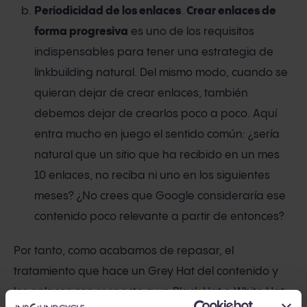
Periodicidad de los enlaces
.
Crear enlaces de
forma progresiva
es uno de los requisitos
indispensables para tener una estrategia de
linkbuilding natural. Del mismo modo, cuando se
quieran dejar de crear enlaces, también
debemos dejar de crearlos poco a poco. Aquí
entra mucho en juego el sentido común: ¿sería
natural que un sitio que ha recibido en un mes
10 enlaces, no reciba ni uno en los siguientes
meses? ¿No crees que Google consideraría ese
contenido poco relevante a partir de entonces?
Por tanto, como acabamos de repasar, el
tratamiento que hace un Grey Hat del contenido y
los enlaces con respecto a un Black Hat o White Hat