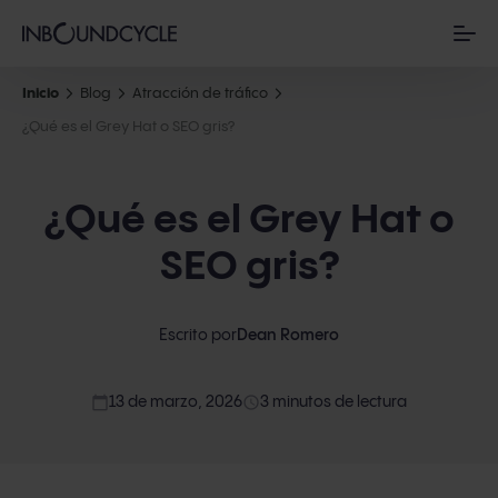
Inicio
Blog
Atracción de tráfico
¿Qué es el Grey Hat o SEO gris?
¿Qué es el Grey Hat o
SEO gris?
Escrito por
Dean Romero
calendar_today
access_time
13 de marzo, 2026
3 minutos de lectura