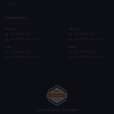
Cursos
Nuestras sedes
España
México
+34 936 116 054
+52 55 5101 4752
info@inboundcycle.com
info@inboundcycle.com
Chile
Brasil
+569 42 69 2793
+55 21 969467 7223
info@inboundcycle.com
info@inboundcycle.com
Diamond Partner de HubSpot