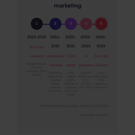
marketing
1
2
3
4
5
2012-2015
2016-
2020-
2022-
2024-
2019
2021
2024
2026
Boom del
contenido
Automation
COVID +
IA
Zero-click
Panda/Penguin.
+ Flywheel
digital
generativa
+ 3 pilares
CMI. Not
Provided. Topic
Marketing
75%
ChatGPT.
Loop
clusters.
automation.
prefiere
58,5% zero-
Marketing.
Flywheel
digital.
click
Web
(2018).
Webinar y
(EE.UU.).
agéntica.
Revenue
podcast
AEO + GEO.
Citación IA.
marketing.
como vías
únicas.
Fuente: elaboración propia, InboundCycle (450+
proyectos, 14 años)