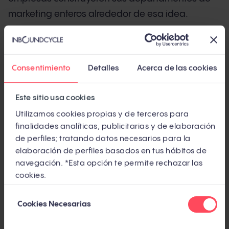
marketing enteros alrededor de esa idea.
Pero el inbound que conocías ha cambiado. El
58,5% de las búsquedas en Google en EE.UU. ya
Consentimiento
Detalles
Acerca de las cookies
no generan ningún clic (SparkToro, 2024,
independiente). ChatGPT procesa entre 250 y
Este sitio usa cookies
500 millones de consultas a la semana
Utilizamos cookies propias y de terceros para
(Similarweb, 2025, independiente). Y los
finalidades analíticas, publicitarias y de elaboración
compradores B2B completan más del 70% de su
de perfiles; tratando datos necesarios para la
investigación antes de hablar con un comercial
elaboración de perfiles basados en tus hábitos de
(Forrester, independiente).
navegación. *Esta opción te permite rechazar las
cookies.
¿Significa eso que el inbound ha muerto? No.
Selección
Significa que ha mutado. Y si tu estrategia sigue
Cookies Necesarias
de
anclada en 2018, estás jugando un partido con
consentimiento