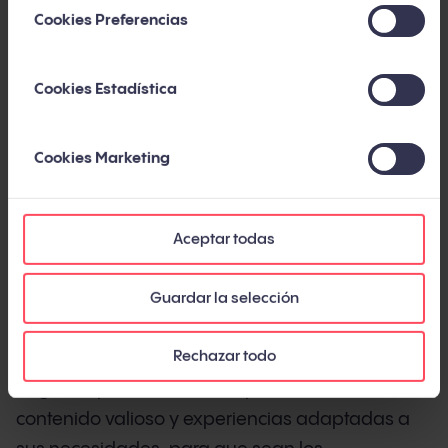
las reglas de hace dos generaciones.
Cookies Preferencias
Esta guía te ofrece la visión completa y
actualizada: qué es el inbound marketing hoy,
Cookies Estadística
cómo ha evolucionado en la última década, qué
metodología, métricas y herramientas necesitas,
Cookies Marketing
y qué errores evitar. Con datos de fuentes
independientes y de nuestra experiencia en más
de 450 proyectos a lo largo de 14 años.
Aceptar todas
Guardar la selección
Qué es el inbound marketing
Rechazar todo
El inbound marketing es una metodología de
negocio que atrae clientes potenciales creando
contenido valioso y experiencias adaptadas a