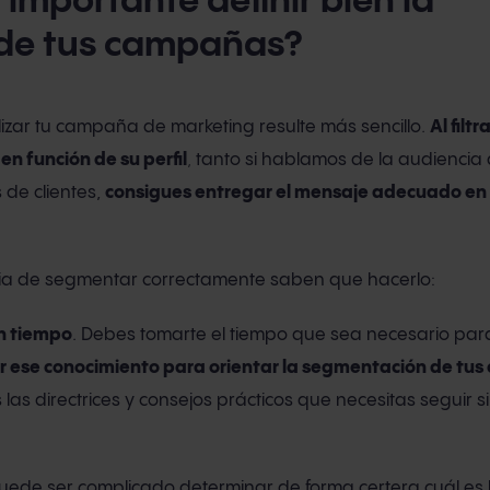
 importante definir bien la
de tus campañas?
zar tu campaña de marketing resulte más sencillo
.
Al filtr
en función de su perfil
,
tanto si hablamos de la audiencia
de clientes,
consigues entregar el mensaje adecuado en
cia de segmentar correctamente saben que hacerlo:
en tiempo
. Debes tomarte el tiempo que sea necesario pa
ar ese conocimiento para orientar la segmentación de t
las directrices y consejos prácticos que necesitas seguir s
uede ser complicado determinar de forma certera cuál es 