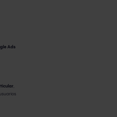
ogle Ads
ticular
,
 usuarios