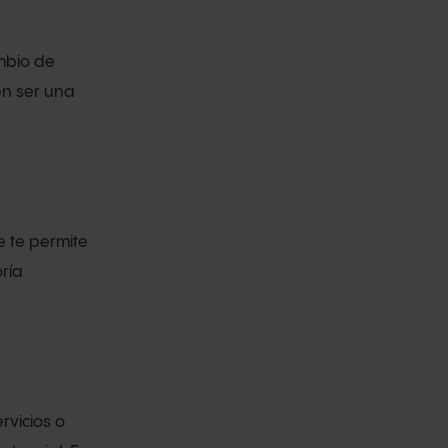
mbio de
en ser una
e te permite
ría
rvicios o