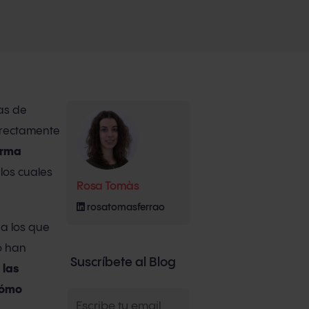
as de
orrectamente
orma
 los cuales
Rosa Tomàs
rosatomasferrao
a los que
o han
Suscríbete al Blog
,
las
cómo