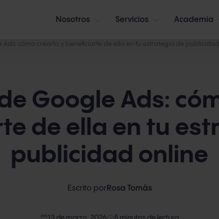
Nosotros
Servicios
Academia
Ads: cómo crearla y beneficiarte de ella en tu estrategia de publicidad
de Google Ads: cóm
te de ella en tu es
publicidad online
Escrito por
Rosa Tomàs
calendar_today
access_time
13 de marzo, 2026
5 minutos de lectura