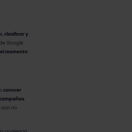
ar, clasificar y
 de Google
 el momento
ra
conocer
us campañas
.
i aún no
la audiencia