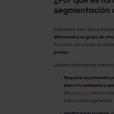
¿Por qué es tan
segmentación 
Segmentar hace que personali
diferenciar a un grupo de otro 
Ads como de tu base de datos 
preciso
.
Quienes entienden la relevan
Requiere una inversión 
bien a tu audiencia y us
(En
este post
encontrarás 
sabes cómo segmentar).
Implica hacer pruebas
.
P