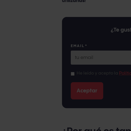
utilizarlas!
¿Te gust
EMAIL
*
He leído y acepto la
Polít