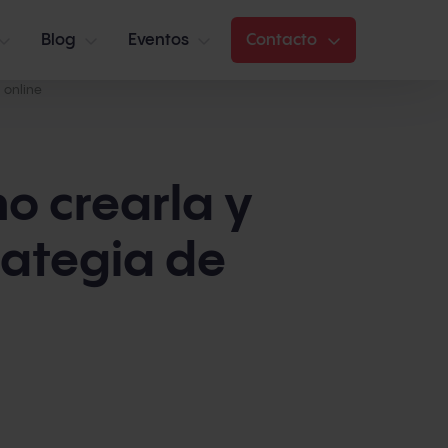
Blog
Eventos
Contacto
 online
o crearla y
trategia de