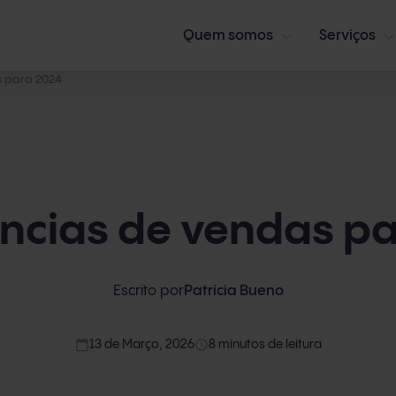
Quem somos
Serviços
s para 2024
ncias de vendas p
Escrito por
Patricia Bueno
calendar_today
access_time
13 de Março, 2026
8 minutos de leitura