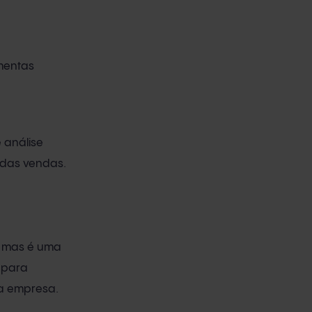
amentas
 análise
o das vendas.
, mas é uma
 para
sua empresa.