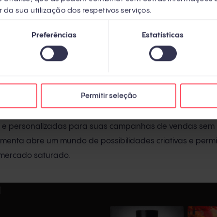
r da sua utilização dos respetivos serviços.
Preferências
Estatísticas
m DALL·E
Permitir seleção
do
DALL.E 3
está revolucionando o marketing visual. Agora, 
s e personalizadas para suas campanhas de vendas sem 
ramenta abre um mundo de possibilidades criativas e perm
mercado saturado.