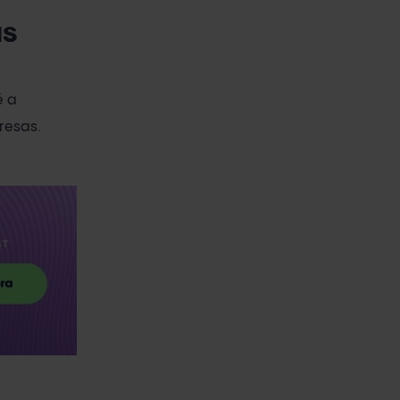
as
é a
resas.