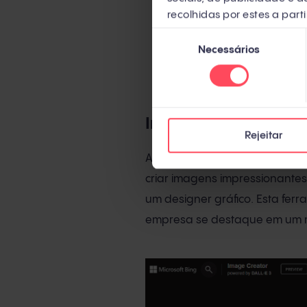
recolhidas por estes a parti
Seleção
Necessários
de
consentimento
Imagens geradas co
Rejeitar
A geração de imagens usan
criar imagens impressionante
um designer gráfico. Esta fer
empresa se destaque em um 