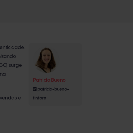
enticidade.
imizando
UGC) surge
uma
Patricia Bueno
patricia-bueno-
 vendas e
tintore