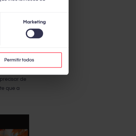
Marketing
Permitir todos
é possível
precisar de
ite que a