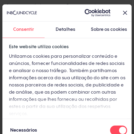
Amazon a otimizar operações e negociar
agressivamente com fornecedores para oferecer
preços competitivos, mantendo um alto nível de
Consentir
Detalhes
Sobre os cookies
serviço.
Este website utiliza cookies
Utilizamos cookies para personalizar conteúdo e
anúncios, fornecer funcionalidades de redes sociais
e analisar o nosso tráfego. Também partilhamos
informações acerca da sua utilização do site com os
nossos parceiros de redes sociais, de publicidade e
de análise, que as podem combinar com outras
informações que lhes forneceu ou recolhidas por
4. Ameaça de produtos ou serviços
estes a partir da sua utilização dos respetivos
substitutos
serviços.
Seleção
Produtos ou serviços substitutos são alternativas
Necessários
de