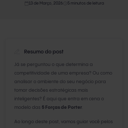
calendar_today
access_time
13 de Março, 2026
5 minutos de leitura
Resumo do post
Já se perguntou o que determina a
competitividade de uma empresa? Ou como
analisar o ambiente do seu negócio para
tomar decisões estratégicas mais
inteligentes? É aqui que entra em cena o
modelo das
5 Forças de Porter
.
Ao longo deste post, vamos guiar você pelos