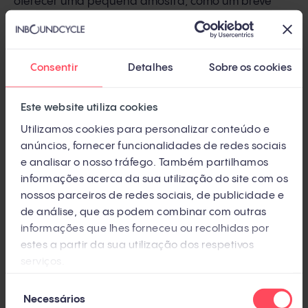
oferecer uma pequena amostra, como um breve
conselho para melhorar sua situação (sem revelar a
execução).
Consentir
Detalhes
Sobre os cookies
Exemplo de venda consultiva
Este website utiliza cookies
Imagine que você tem um problema jurídico e
Utilizamos cookies para personalizar conteúdo e
procura um advogado para pedir ajuda. O
anúncios, fornecer funcionalidades de redes sociais
advogado, depois de o ouvir atentamente, irá
e analisar o nosso tráfego. Também partilhamos
identificar possíveis soluções e aconselhar o melhor
informações acerca da sua utilização do site com os
nossos parceiros de redes sociais, de publicidade e
caminho a seguir, demonstrando assim o seu
de análise, que as podem combinar com outras
conhecimento e experiência. Essa abordagem
informações que lhes forneceu ou recolhidas por
consultiva ajuda a construir a confiança do cliente e
estes a partir da sua utilização dos respetivos
o motiva a contratar os serviços do advogado.
serviços.
Seleção
Necessários
de
3.
Challenger sale
ou venda desafiadora