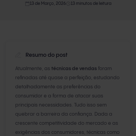
calendar_today
access_time
13 de Março, 2026
13 minutos de leitura
Resumo do post
Atualmente, as
técnicas de vendas
foram
refinadas até quase a perfeição, estudando
detalhadamente as preferências do
consumidor e a forma de atacar suas
principais necessidades. Tudo isso sem
quebrar a barreira da confiança. Dada a
crescente competitividade do mercado e as
exigências dos consumidores, técnicas como