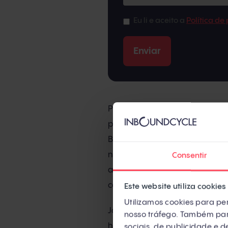
Eu li e aceito a
Política de
Por isso, além da qualidade 
possa
prometer uma certa man
Basta pensar em produtos da 
n.º 5, um perfume que, indep
Consentir
a Nicole Kidman, sempre foi a
caráter forte, capaz de tomar 
Este website utiliza cookies
Utilizamos cookies para per
Já não basta que tenham infor
nosso tráfego. Também part
humanizá-lo, ou seja, transmi
sociais, de publicidade e 