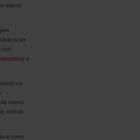
 e depois
ejam
públicos da
e com
enwashing
e
quando na
O
r de mama,
la. Ambos
ndo e como