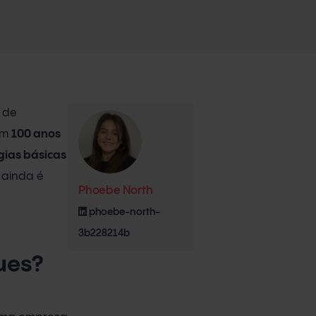
 de
em
100 anos
gias básicas
 ainda é
Phoebe North
phoebe-north-
3b228214b
ues?