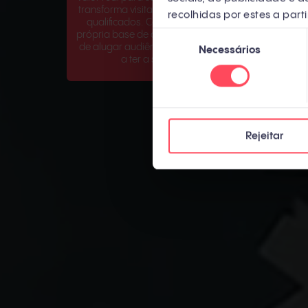
transforma visitantes em leads
suas contas e
recolhidas por estes a parti
qualificados. Construa sua
constrói rel
Seleção
própria base de contatos. Pare
genuínos com 
de alugar audiência e comece
de decisão. É 
Necessários
de
a ter a sua.
real, não spam
consentimento
autom
Rejeitar