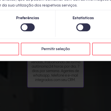
stratégicas e
que ChatGPT, Perplexity e
profissiona
r da sua utilização dos respetivos serviços.
acionamentos
outras IAs citem sua empresa
ouvintes,
os tomadores
como referência no seu
engajados e 
personalização
mercado. Seja encontrado
marca em p
Preferências
Estatísticas
 disfarçado de
onde suas personas estão
Transforme s
ação.
pesquisando agora.
audiên
NFORCE.AI
Criamos agentes de IA que
Permitir seleção
automatizam partes do seu
processo de marketing e
vendas, trabalhando de forma
autônoma 24 horas por dia, 7
dias por semana. Agentes de
whatsapp, telefone e e-mail
integrados com seu CRM.