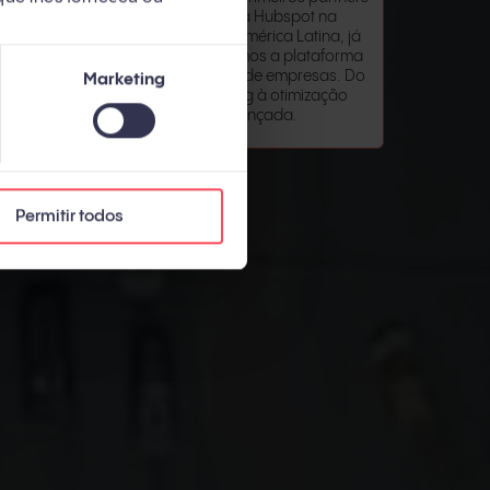
l. Milhares de
oficiais da Hubspot na
 seguidores
Espanha e América Latina, já
autoridades de
implementamos a plataforma
oucos meses.
em centenas de empresas. Do
Marketing
ua expertise em
onboarding à otimização
cia fiel.
avançada.
Permitir todos