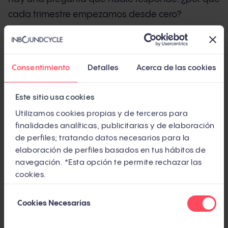
cada trimestre empezamos desde cero?
No estás solo. Un estudio de
Nielsen
(2021,
40.000+ consumidores en 56 países,
Consentimiento
Detalles
Acerca de las cookies
independiente) reveló que el 88% de las
personas confía más en las recomendaciones de
Este sitio usa cookies
gente que conoce que en cualquier otro canal. Y
Utilizamos cookies propias y de terceros para
sin embargo, la mayoría de empresas siguen
finalidades analíticas, publicitarias y de elaboración
invirtiendo casi todo su presupuesto en la parte
de perfiles; tratando datos necesarios para la
alta del embudo, ignorando al cliente que ya
elaboración de perfiles basados en tus hábitos de
compró. Lo que estás viendo no es un problema
navegación. *Esta opción te permite rechazar las
cookies.
de ejecución: es un problema de modelo.
Selección
Este artículo compara tres formas de entender el
Cookies Necesarias
de
crecimiento dentro de una
estrategia inbound
: el
consentimiento