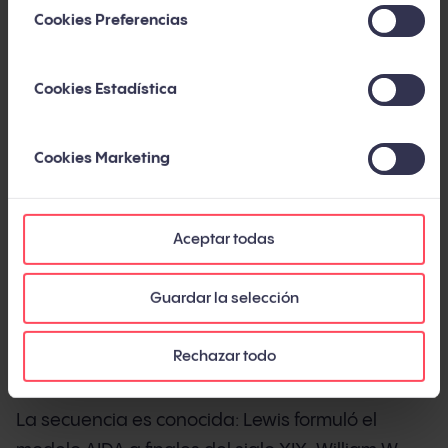
funnel clásico, el flywheel y el modelo pinball. No
Cookies Preferencias
para elegir al ganador, sino para que sepas cuál
le sirve a tu negocio hoy.
Cookies Estadística
El funnel de marketing: un modelo que
Cookies Marketing
cumplió su propósito
El funnel de marketing es el modelo lineal que
Aceptar todas
guía al comprador desde el descubrimiento
hasta la conversión, pasando por las etapas de
Guardar la selección
atención, interés, deseo y acción. Nació con E. St.
Elmo Lewis en 1898 y durante más de un siglo fue
Rechazar todo
la brújula de cualquier equipo comercial.
La secuencia es conocida: Lewis formuló el