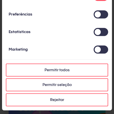
consentimento
Preferências
Estatísticas
4. Exemplo de ebook de análise
Marketing
Permitir todos
Permitir seleção
Rejeitar