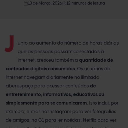
calendar_today
access_time
13 de Março, 2026
12 minutos de leitura
J
unto ao aumento do número de horas diárias
que as pessoas passam conectadas à
internet, cresceu também a
quantidade de
conteúdos digitais consumidos
. Os usuários da
internet navegam diariamente no ilimitado
ciberespaço para acessar conteúdos
de
entretenimento, informativos, educativos ou
simplesmente para se comunicarem
. Isto inclui, por
exemplo, entrar no Instagram para ver fotografias
de amigos, no G1 para ler notícias, Netflix para ver