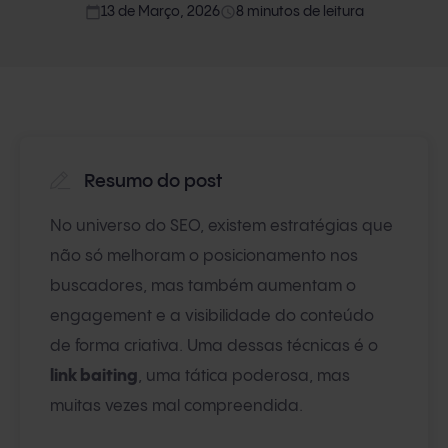
calendar_today
access_time
13 de Março, 2026
8 minutos de leitura
Resumo do post
No universo do SEO, existem estratégias que
não só melhoram o posicionamento nos
buscadores, mas também aumentam o
engagement e a visibilidade do conteúdo
de forma criativa. Uma dessas técnicas é o
link baiting
, uma tática poderosa, mas
muitas vezes mal compreendida.