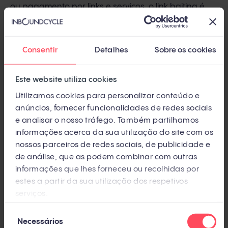
ou pagamento por links e serviços, o link baiting é
baseado na criação de conteúdo. Embora haja um
custo para criar conteúdo de alta qualidade, o
Consentir
Detalhes
Sobre os cookies
retorno do investimento é, muitas vezes, maior, pois
uma única peça de conteúdo pode continuar
Este website utiliza cookies
gerando links por um longo período sem custos
Utilizamos cookies para personalizar conteúdo e
adicionais.
anúncios, fornecer funcionalidades de redes sociais
e analisar o nosso tráfego. Também partilhamos
5. Gera links sustentáveis
informações acerca da sua utilização do site com os
nossos parceiros de redes sociais, de publicidade e
de análise, que as podem combinar com outras
Conteúdos excepcionalmente bons permanecem
informações que lhes forneceu ou recolhidas por
relevantes e úteis por muito tempo, atraindo links
estes a partir da sua utilização dos respetivos
continuamente. Isso é especialmente válido para
serviços.
conteúdos que permanecem relevantes
Seleção
independentemente das tendências ou do tempo.
Necessários
de