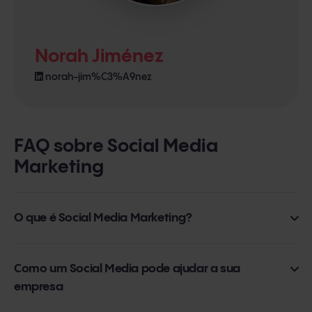
Norah Jiménez
norah-jim%C3%A9nez
FAQ sobre Social Media
Marketing
O que é Social Media Marketing?
Social Media Marketing consiste na combinação das
Como um Social Media pode ajudar a sua
empresa
ações e objetivos do marketing digital com a capacidade
de difusão nas redes sociais, como parte da estratégia de