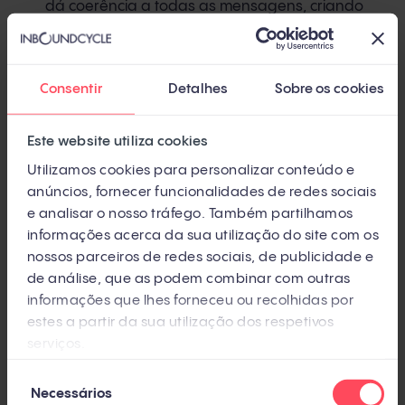
dá coerência a todas as mensagens, criando
um storytelling para a marca, que fará parte da
sua identidade.
Consentir
Detalhes
Sobre os cookies
Palavras-chave
: define as palavras que irão
atrair o público que você deseja capturar. A
Este website utiliza cookies
definição de palavras-chave é o primeiro passo
Utilizamos cookies para personalizar conteúdo e
na estratégia de SEO (Search Engine
anúncios, fornecer funcionalidades de redes sociais
Optimization)
e analisar o nosso tráfego. Também partilhamos
informações acerca da sua utilização do site com os
Estratégia de conteúdo
: temas, formatos e
nossos parceiros de redes sociais, de publicidade e
agendamento.
de análise, que as podem combinar com outras
informações que lhes forneceu ou recolhidas por
Linguagem
:
estes a partir da sua utilização dos respetivos
serviços.
Estabelece a linguagem e os campos
Seleção
semânticos, ou seja, como cada coisa é
Necessários
de