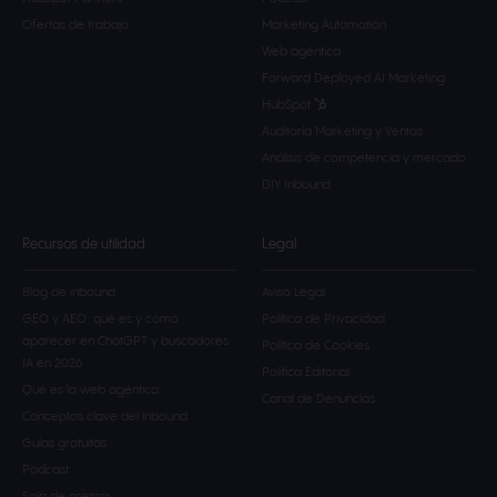
Ofertas de trabajo
Marketing Automation
Web agéntica
Forward Deployed AI Marketing
HubSpot
Auditoría Marketing y Ventas
Análisis de competencia y mercado
DIY Inbound
Recursos de utilidad
Legal
Blog de inbound
Aviso Legal
GEO y AEO: qué es y cómo
Política de Privacidad
aparecer en ChatGPT y buscadores
Política de Cookies
IA en 2026
Política Editorial
Qué es la web agéntica
Canal de Denuncias
Conceptos clave del inbound
Guías gratuitas
Podcast