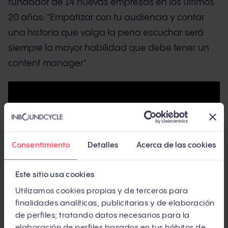
fundador de 14 nuevas empresas en los últimos
20 años: "Empatizar con tu audiencia y contar
una historia que valga la pena escuchar será
siempre la mayor habilidad que debe tener un
content manager".
Consentimiento
Detalles
Acerca de las cookies
Este sitio usa cookies
Utilizamos cookies propias y de terceros para
finalidades analíticas, publicitarias y de elaboración
de perfiles; tratando datos necesarios para la
elaboración de perfiles basados en tus hábitos de