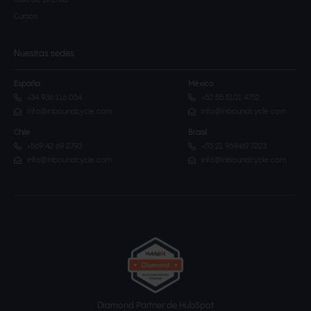
Sala de prensa
Cursos
Nuestras sedes
España
México
+34 936 116 054
+52 55 5101 4752
info@inboundcycle.com
info@inboundcycle.com
Chile
Brasil
+569 42 69 2793
+55 21 969467 7223
info@inboundcycle.com
info@inboundcycle.com
Diamond Partner de HubSpot