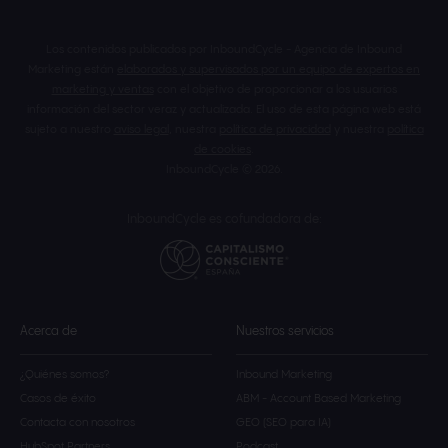
Los contenidos publicados por InboundCycle - Agencia de Inbound
Marketing están
elaborados y supervisados por un equipo de expertos en
marketing y ventas
con el objetivo de proporcionar a los usuarios
información del sector veraz y actualizada. El uso de esta página web está
sujeto a nuestro
aviso legal
, nuestra
política de privacidad
y nuestra
política
de cookies
.
InboundCycle © 2026.
InboundCycle es cofundadora de:
Acerca de
Nuestros servicios
¿Quiénes somos?
Inbound Marketing
Casos de éxito
ABM - Account Based Marketing
Contacta con nosotros
GEO (SEO para IA)
HubSpot Partners
Podcast