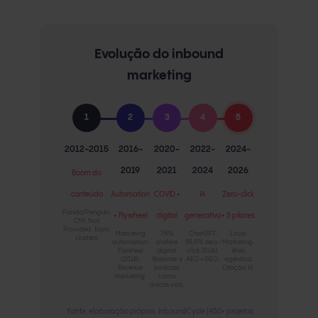
Evolução do inbound
marketing
1
2
3
4
5
2012-2015
2016-
2020-
2022-
2024-
2019
2021
2024
2026
Boom do
conteúdo
Automation
COVID +
IA
Zero-click
Panda/Penguin.
+ Flywheel
digital
generativa
+ 3 pilares
CMI. Not
Provided. Topic
Marketing
75%
ChatGPT.
Loop
clusters.
automation.
prefere
58,5% zero-
Marketing.
Flywheel
digital.
click (EUA).
Web
(2018).
Webinar e
AEO + GEO.
agêntica.
Revenue
podcast
Citação IA.
marketing.
como
únicas vias.
Fonte: elaboração própria, InboundCycle (450+ projetos,