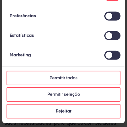
consentimento
Este guia oferece a visão completa e atualizada:
Preferências
o que é inbound marketing hoje, como evoluiu
na última década, qual metodologia, métricas e
Estatísticas
ferramentas você precisa, e quais erros evitar.
Com dados de fontes independentes e da nossa
experiência em mais de 450 projetos ao longo
Marketing
de 14 anos.
Permitir todos
O que é inbound marketing
Permitir seleção
Inbound marketing é uma metodologia de
negócio que atrai clientes potenciais criando
Rejeitar
conteúdo valioso e experiências adaptadas às
suas necessidades, para que os compradores