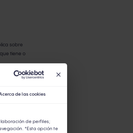
lica sobre
 que tiene o
a.
Acerca de las cookies
eres saber
elaboración de perfiles;
50.000 al año
avegación. *Esta opción te