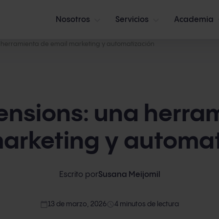
Nosotros
Servicios
Academia
 herramienta de email marketing y automatización
ensions: una herra
arketing y automa
Escrito por
Susana Meijomil
calendar_today
access_time
13 de marzo, 2026
4 minutos de lectura