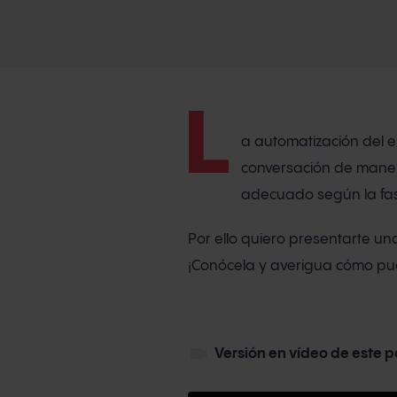
L
a automatización del 
conversación de maner
adecuado según la fas
Por ello quiero presentarte u
¡Conócela y averigua cómo pue
videocam
Versión en vídeo de este p