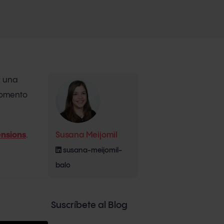
r una
momento
ensions
.
Susana Meijomil
susana-meijomil-
balo
Suscríbete al Blog