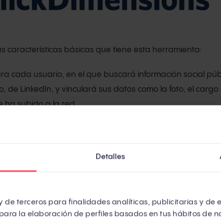
s características básicas que tiene esta herramienta:
ra cada usuario, en el que buscará información social púb
, de LinkedIn, y vinculará sus datos como la foto, el cargo
 ha subido a la red.
ges para acciones específicas.
 para enviar a tus contactos desde la propia herramient
Detalles
de cada usuario y te permite hacer un lead scoring (si qui
puedes leer el
artículo que tenemos sobre ello
).
 de terceros para finalidades analíticas, publicitarias y de 
 los emails que quieras enviar. El básico te permite hasta 
para la elaboración de perfiles basados en tus hábitos de n