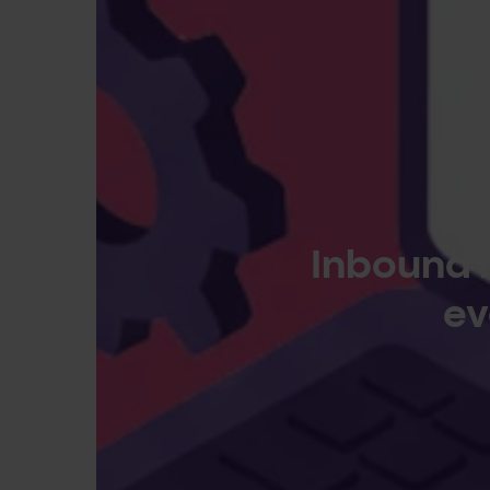
Inbound 
ev