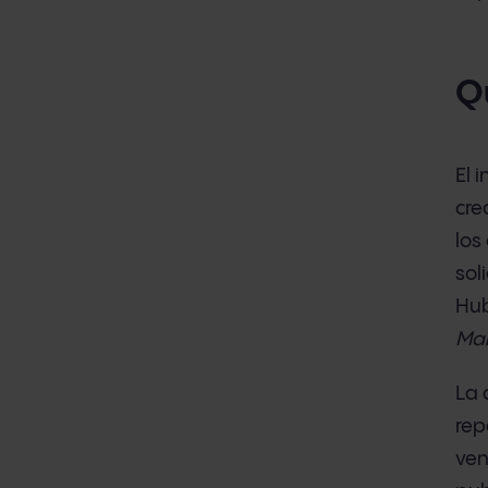
Q
El 
cre
los
sol
Hub
Mar
La 
rep
ven