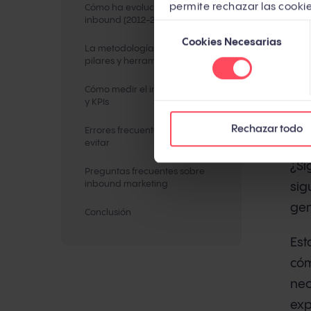
permite rechazar las cookie
Cómo ha evolucionado el
mar
inbound (2012-2026)
Selección
Cookies Necesarias
de
Per
La metodología inbound: fases,
consentimiento
pilares y herramientas
EE.
250
Cómo medir el inbound: métricas
y KPIs
com
Rechazar todo
com
Errores frecuentes que debes
evitar
¿Si
Preguntas frecuentes sobre
inbound marketing
sig
gen
Conclusión
Est
cóm
nec
exp