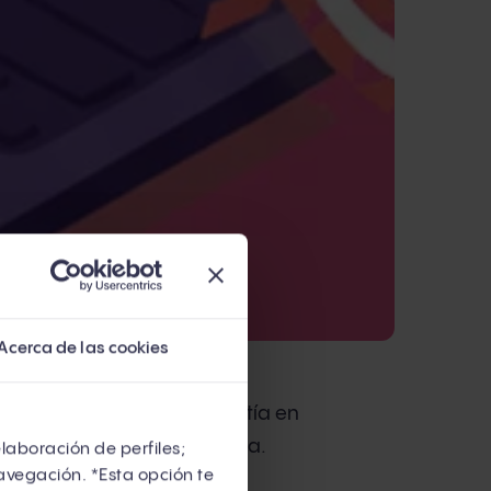
Acerca de las cookies
iste que el inbound consistía en
s leads llegaran. Funcionaba.
elaboración de perfiles;
avegación. *Esta opción te
on sus departamentos de