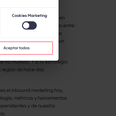
Cookies Marketing
e las búsquedas en Google en
ependiente). ChatGPT procesa entre
 2025, independiente). Y los
ación antes de hablar con un
Aceptar todas
ue ha mutado. Y si tu estrategia
s reglas de hace dos
é es el inbound marketing hoy,
ogía, métricas y herramientas
dependientes y de nuestra
os.