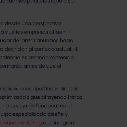
e cuántos panfletos reparta; el
iza desde una perspectiva
 la que las empresas atraen
lugar de lanzar anuncios hacia
 definición al contexto actual: «El
 potenciales creando contenido
confianza antes de que el
e implicaciones operativas directas.
optimizado sigue atrayendo tráfico
cios deja de funcionar en el
uipo especializado diseñe y
inbound marketing
que integran