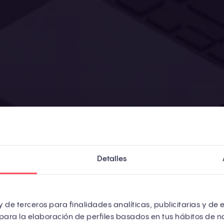
Detalles
llevas unos años en marketing, probablemente aprend
ar un blog, optimizar para Google y esperar a que lo
 de terceros para finalidades analíticas, publicitarias y de 
para la elaboración de perfiles basados en tus hábitos de n
cionaba tan bien que miles de empresas construyer