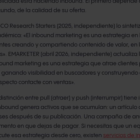
licidad está haciendo inbound. El primero depende d
undo, de la calidad de su oferta.
CO Research Starters (2025, independiente) lo sintet
démica: «El inbound marketing es una estrategia en
entes creando y compartiendo contenido de valor, en 
os». EMARKETER (abril 2026, independiente) actualiza la
ound marketing es una estrategia que atrae clientes
l, ganando visibilidad en buscadores y construyendo 
specto contacte con ventas».
distinción entre pull (atraer) y push (interrumpir) tien
inbound genera activos que se acumulan: un artículo 
es después de su publicación. Una campaña de anun
ento en que dejas de pagar. Si necesitas que un eq
cute esa estrategia desde cero, existen
servicios de 