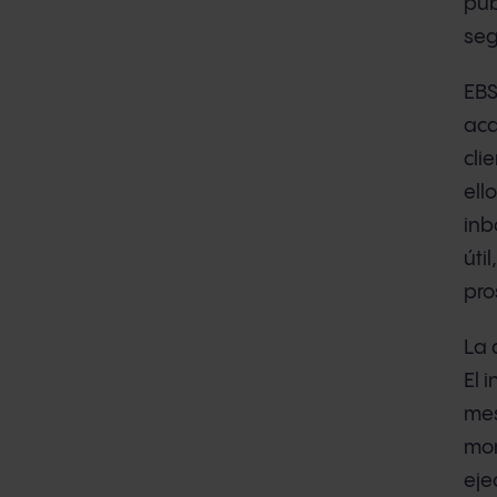
pub
seg
EBS
aca
cli
ell
inb
úti
pro
La 
El 
mes
mom
eje