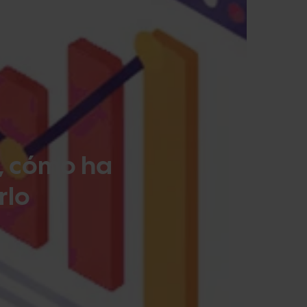
, cómo ha
rlo