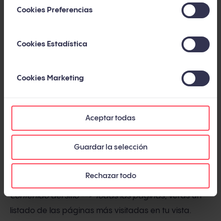
Cookies Preferencias
Sencillo, ¿verdad? Tras estos pasos, ¡ya puedes
guardar el filtro!
Cookies Estadística
Cookies Marketing
2. Filtro para mostrar el nombre
del dominio o subdominio en
Aceptar todas
los informes
Guardar la selección
Si vas al apartado de "Informes" de la vista principal
(t
odos los datos de sitios web)
, y en el menú de la
Rechazar todo
izquierda seleccionas
Comportamiento
-->
Contenido del sitio
-->
Todas las páginas
, verás un
listado de las páginas más visitadas en tu vista.