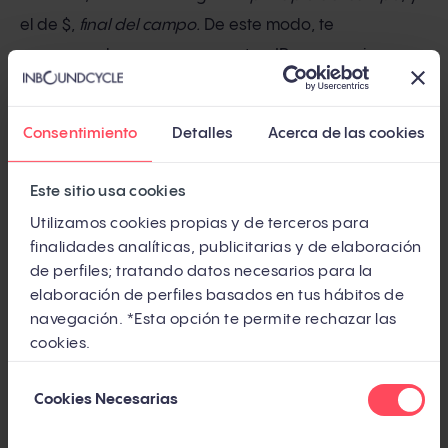
el de $,
final del campo.
De este modo, te
aseguras de que no se aceptan IP que empiecen o
acaben con el patrón definido (sin los símbolos de ^
y $, y donde también se excluirían las IP 127.0.0.1XX,
Consentimiento
Detalles
Acerca de las cookies
siendo XX cualquier dígito).
Este sitio usa cookies
Si lo que deseas es excluir distintas direcciones IP,
Utilizamos cookies propias y de terceros para
hay que que ponerlas entre parétesis y separarlas
finalidades analíticas, publicitarias y de elaboración
por una barra vertical ( | ). Este símbolo significa el
de perfiles; tratando datos necesarios para la
operador lógico OR.
elaboración de perfiles basados en tus hábitos de
navegación. *Esta opción te permite rechazar las
^(127
\.0\.0\.1)|(
127
\.0\.0\.2)|(
127
\.0\.0\.3)$
cookies.
Selección
Recuerda que
no hay que poner espacios entre las
Cookies Necesarias
de
distintas direcciones IP.
De lo contrario, no va a
consentimiento
funcionar.