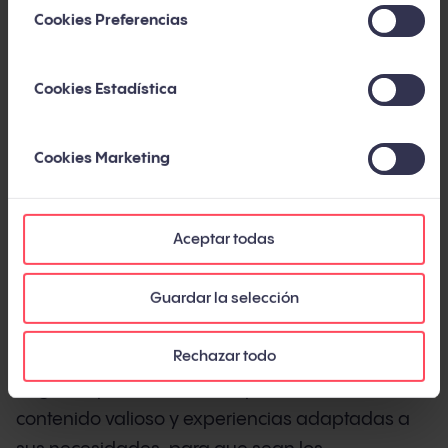
las reglas de hace dos generaciones.
Cookies Preferencias
Esta guía te ofrece la visión completa y
actualizada: qué es el inbound marketing hoy,
Cookies Estadística
cómo ha evolucionado en la última década, qué
metodología, métricas y herramientas necesitas,
Cookies Marketing
y qué errores evitar. Con datos de fuentes
independientes y de nuestra experiencia en más
de 450 proyectos a lo largo de 14 años.
Aceptar todas
Guardar la selección
Qué es el inbound marketing
Rechazar todo
El inbound marketing es una metodología de
negocio que atrae clientes potenciales creando
contenido valioso y experiencias adaptadas a