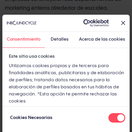
marketing enteros alrededor de esa idea.
Pero el inbound que conocías ha cambiado. El
58,5% de las búsquedas en Google en EE.UU. ya
Consentimiento
Detalles
Acerca de las cookies
no generan ningún clic (SparkToro, 2024,
independiente). ChatGPT procesa entre 250 y
Este sitio usa cookies
500 millones de consultas a la semana
Utilizamos cookies propias y de terceros para
(Similarweb, 2025, independiente). Y los
finalidades analíticas, publicitarias y de elaboración
compradores B2B completan más del 70% de su
de perfiles; tratando datos necesarios para la
investigación antes de hablar con un comercial
elaboración de perfiles basados en tus hábitos de
(Forrester, independiente).
navegación. *Esta opción te permite rechazar las
cookies.
¿Significa eso que el inbound ha muerto? No.
Selección
Significa que ha mutado. Y si tu estrategia sigue
Cookies Necesarias
de
anclada en 2018, estás jugando un partido con
consentimiento