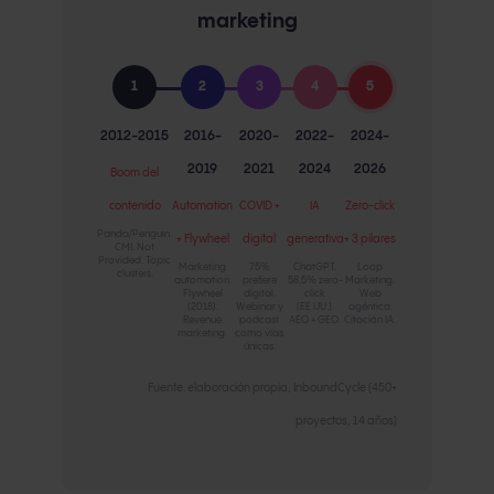
marketing
1
2
3
4
5
2012-2015
2016-
2020-
2022-
2024-
2019
2021
2024
2026
Boom del
contenido
Automation
COVID +
IA
Zero-click
Panda/Penguin.
+ Flywheel
digital
generativa
+ 3 pilares
CMI. Not
Provided. Topic
Marketing
75%
ChatGPT.
Loop
clusters.
automation.
prefiere
58,5% zero-
Marketing.
Flywheel
digital.
click
Web
(2018).
Webinar y
(EE.UU.).
agéntica.
Revenue
podcast
AEO + GEO.
Citación IA.
marketing.
como vías
únicas.
Fuente: elaboración propia, InboundCycle (450+
proyectos, 14 años)