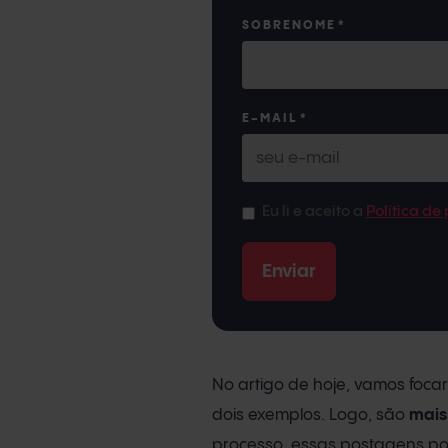
SOBRENOME
*
E-MAIL
*
Eu li e aceito a
Política de
No artigo de hoje, vamos foca
dois exemplos. Logo, são
mais 
processo, essas postagens po