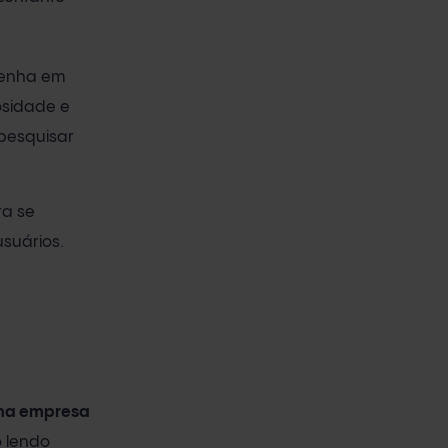
 Tenha em
osidade e
 pesquisar
ra se
suários.
uma empresa
 lendo