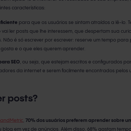
tes características:
ficiente
para que os usuários se sintam atraídos a lê-lo.
 vai ler posts que lhe interessem, que despertam sua curi
s. Não é só escrever por escrever: reserve um tempo para
o gosta e o que eles querem aprender.
para SEO
, ou seja, que estejam escritos e configurados pa
dores da internet e serem facilmente encontrados pelos u
er posts?
andMetric
,
70% dos usuários preferem aprender sobre 
 blog em vez de anúncios. Além disso, 68% gastam tempo