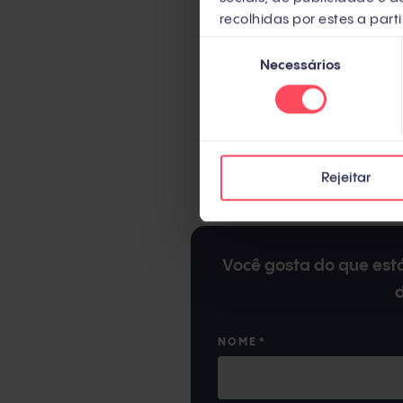
recolhidas por estes a parti
Seleção
Necessários
de
consentimento
Embora se encontrem em 
Rejeitar
Você gosta do que está
NOME
*