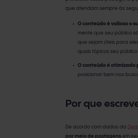
que atendam sempre às seguin
O conteúdo é valioso o su
mente que seu público só
que sejam úteis para ele
quais tópicos seu públic
O conteúdo é otimizado 
posicionar bem nos busca
Por que escrev
De acordo com dados da
Dem
por meio de postagens
em seu