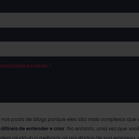
 privacidade e cookies
.
*
r nos posts de blogs porque eles são mais complexos que 
difíceis de entender e criar
. No entanto, uma vez que você
dem ajudá-lo a melhorar os resultados de sua empresa, 