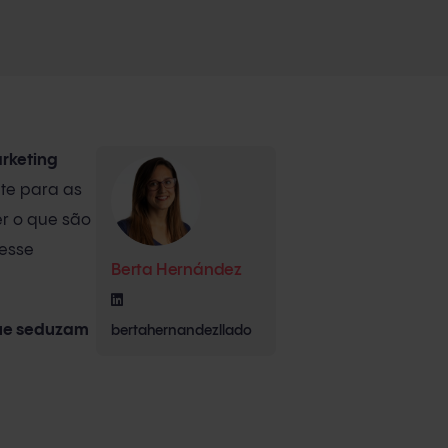
rketing
nte para as
er o que são
nesse
Berta Hernández
que seduzam
bertahernandezllado