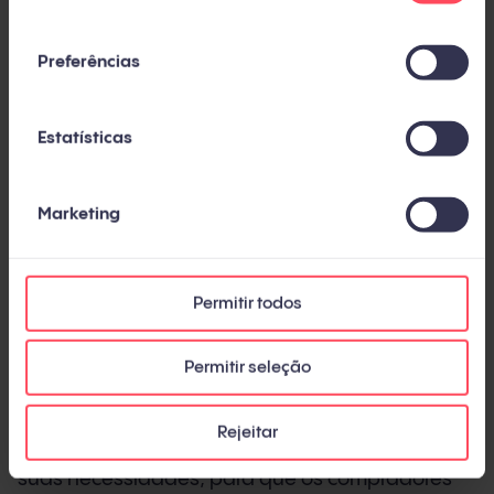
consentimento
Este guia oferece a visão completa e atualizada:
Preferências
o que é inbound marketing hoje, como evoluiu
na última década, qual metodologia, métricas e
Estatísticas
ferramentas você precisa, e quais erros evitar.
Com dados de fontes independentes e da nossa
experiência em mais de 450 projetos ao longo
Marketing
de 14 anos.
Permitir todos
O que é inbound marketing
Permitir seleção
Inbound marketing é uma metodologia de
negócio que atrai clientes potenciais criando
Rejeitar
conteúdo valioso e experiências adaptadas às
suas necessidades, para que os compradores