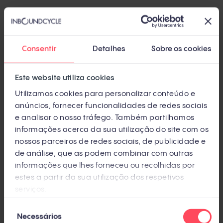
Mas o inbound que você conhecia mudou.
58,5% das buscas no Google nos EUA já não
geram nenhum clique (SparkToro, 2024,
Consentir
Detalhes
Sobre os cookies
independente). O ChatGPT processa entre 250 e
500 milhões de consultas por semana
Este website utiliza cookies
(Similarweb, 2025, independente). E os
Utilizamos cookies para personalizar conteúdo e
compradores B2B completam mais de 70% da
anúncios, fornecer funcionalidades de redes sociais
e analisar o nosso tráfego. Também partilhamos
pesquisa antes de falar com um vendedor
informações acerca da sua utilização do site com os
(Forrester, independente).
nossos parceiros de redes sociais, de publicidade e
de análise, que as podem combinar com outras
Isso significa que o inbound morreu? Não.
informações que lhes forneceu ou recolhidas por
Significa que ele se transformou. E se sua
estes a partir da sua utilização dos respetivos
serviços.
estratégia ainda está ancorada em 2018, você
está jogando com as regras de duas gerações
Seleção
Necessários
de
atrás.