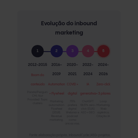
Evolução do inbound
marketing
1
2
3
4
5
2012-2015
2016-
2020-
2022-
2024-
2019
2021
2024
2026
Boom do
conteúdo
Automation
COVID +
IA
Zero-click
Panda/Penguin.
+ Flywheel
digital
generativa
+ 3 pilares
CMI. Not
Provided. Topic
Marketing
75%
ChatGPT.
Loop
clusters.
automation.
prefere
58,5% zero-
Marketing.
Flywheel
digital.
click (EUA).
Web
(2018).
Webinar e
AEO + GEO.
agêntica.
Revenue
podcast
Citação IA.
marketing.
como
únicas vias.
Fonte: elaboração própria, InboundCycle (450+ projetos,