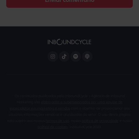
Os conteúdos publicados pela InboundCycle - Agência de Inbound
Marketing são
elaborados e supervisionados por uma equipe de
especialistas em marketing e vendas
com o objetivo de proporcionar aos
usuários informações verídicas e atualizadas do setor. O uso desta página
está sujeito aos nossos
termos de uso
, nossa
política de privacidade
e nossa
política de cookies
. InboundCycle 2023.