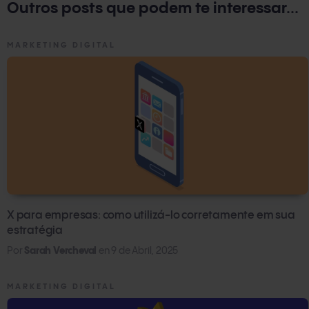
eficiente.
Outros posts que podem te interessar...
anual).
Já a versão Advanced Plus, para equipes que querem
MARKETING DIGITAL
integrar o LinkedIn com seu CRM, deve ser consultada por
meio
deste link
.
X para empresas: como utilizá-lo corretamente em sua
estratégia
Por
Sarah Vercheval
en
9 de Abril, 2025
MARKETING DIGITAL