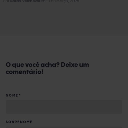
Por
Sarah Vercheval
en
13 de Março, 2025
O que você acha? Deixe um
comentário!
NOME
*
SOBRENOME