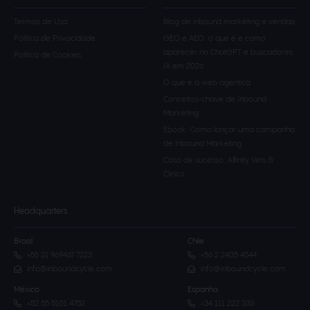
Termos de Uso
Blog de inbound marketing e vendas
Política de Privacidade
GEO e AEO: o que é e como
aparecer no ChatGPT e buscadores
Política de Cookies
IA em 2026
O que é a web agèntica
Conceitos-chave de Inbound
Marketing
Ebook: Como lançar uma campanha
de Inbound Marketing
Caso de sucesso: Affinity Vets &
Clinics
Headquarters
Brasil
Chile
+55 21 969467 7223
+56 2 2405 4544
info@inboundcycle.com
info@inboundcycle.com
México
Espanha
+52 55 5101 4752
+34 111 222 333