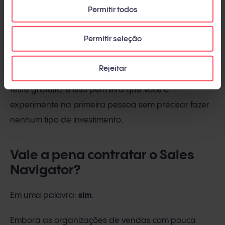
Permitir todos
Em suma, se você deseja encontrar usuários que se
encaixem perfeitamente com seu público-alvo,
Permitir seleção
experimente essa ferramenta. Nunca foi tão fácil
segmentar e encontrar potenciais clientes para sua
Rejeitar
empresa. Além disso, você sempre tem um mês de
teste gratuito, e isso permitirá que você o
experimente na primeira pessoa sem precisar fazer
nenhum tipo de investimento.
Vale a pena contratar o Sales
Navigator?
Em uma palavra:
sim
.
Embora as organizações de vendas com pouca