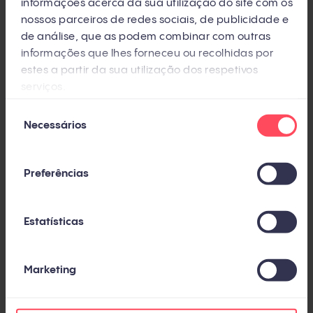
informações acerca da sua utilização do site com os
nossos parceiros de redes sociais, de publicidade e
Além dos benefícios anteriores, você pode
de análise, que as podem combinar com outras
sincronizar com o CRM de sua empresa
informações que lhes forneceu ou recolhidas por
estes a partir da sua utilização dos respetivos
Preço:
veja no
LinkedIn Sales Navigator
.
serviços.
Seleção
Necessários
de
consentimento
Preferências
Estatísticas
Marketing