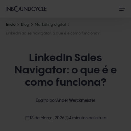
Início
Blog
Marketing digital
LinkedIn Sales Navigator: o que é e como funciona?
LinkedIn Sales
Navigator: o que é e
como funciona?
Escrito por
Ander Werckmeister
calendar_today
access_time
13 de Março, 2026
4 minutos de leitura