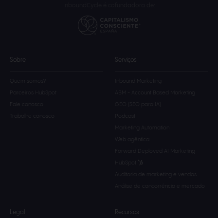
InboundCycle é cofundadora de:
Sobre
Serviços
Quem somos?
Inbound Marketing
Parceiros HubSpot
ABM - Account Based Marketing
Fale conosco
GEO (SEO para IA)
Trabalhe conosco
Podcast
Marketing Automation
Web agêntica
Forward Deployed AI Marketing
HubSpot
Auditoria de marketing e vendas
Análise de concorrência e mercado
Legal
Recursos