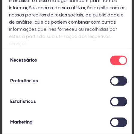
e analisar o nosso tráfego. Também partilhamos
Capacitação contínua
: invista em treinamentos
informações acerca da sua utilização do site com os
adequados às novas ferramentas.
nossos parceiros de redes sociais, de publicidade e
de análise, que as podem combinar com outras
Feedback constante
: ouça seus colaboradores
informações que lhes forneceu ou recolhidas por
e ajuste a estratégia com base em suas
estes a partir da sua utilização dos respetivos
serviços.
sugestões.
Seleção
Necessários
de
Exemplos de sucesso na
consentimento
transformação digital
Preferências
A transformação digital, quando bem planejada,
pode trazer resultados extraordinários. Empresas
Estatísticas
como a XL Extra Large mostram que é possível
modernizar um departamento analógico e expandir
Marketing
para novos canais.