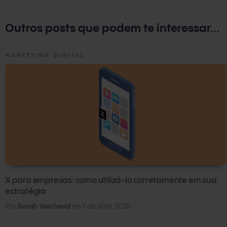
Mudanças culturais
: é preciso fomentar uma cultura
Outros posts que podem te interessar...
aberta à inovação e à mudança.
MARKETING DIGITAL
X para empresas: como utilizá-lo corretamente em sua
estratégia
Por
Sarah Vercheval
en
9 de Abril, 2025