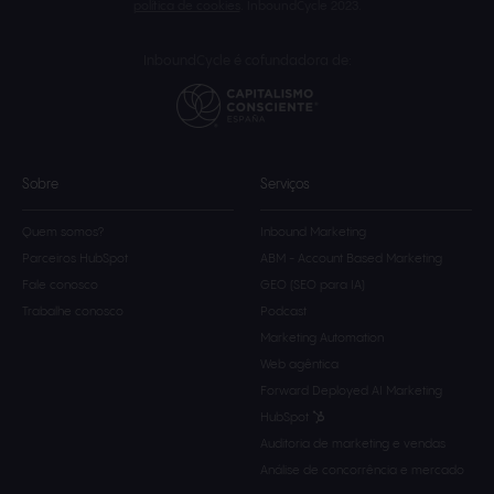
política de cookies
. InboundCycle 2023.
InboundCycle é cofundadora de:
Sobre
Serviços
Quem somos?
Inbound Marketing
Parceiros HubSpot
ABM - Account Based Marketing
Fale conosco
GEO (SEO para IA)
Trabalhe conosco
Podcast
Marketing Automation
Web agêntica
Forward Deployed AI Marketing
HubSpot
Auditoria de marketing e vendas
Análise de concorrência e mercado