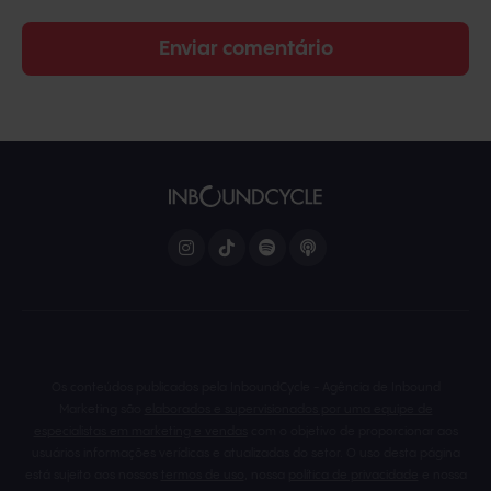
Os conteúdos publicados pela InboundCycle - Agência de Inbound
Marketing são
elaborados e supervisionados por uma equipe de
especialistas em marketing e vendas
com o objetivo de proporcionar aos
usuários informações verídicas e atualizadas do setor. O uso desta página
está sujeito aos nossos
termos de uso
, nossa
política de privacidade
e nossa