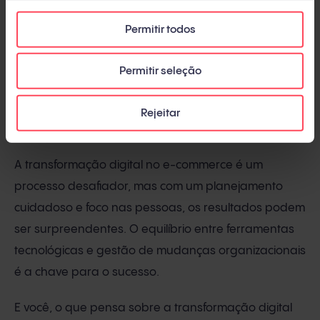
Consoli concluiu: “No fim, não se trata só de
Permitir todos
tecnologia, mas de como ela melhora a vida dos
funcionários e clientes”. Esse
foco nas pessoas
é
Permitir seleção
essencial.
Rejeitar
Conclusão
A transformação digital no e-commerce é um
processo desafiador, mas com um planejamento
cuidadoso e foco nas pessoas, os resultados podem
ser surpreendentes. O equilíbrio entre ferramentas
tecnológicas e gestão de mudanças organizacionais
é a chave para o sucesso.
E você, o que pensa sobre a transformação digital