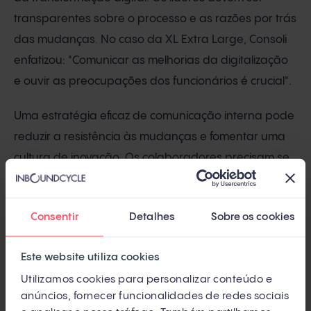
transparentes sobre o processo e as razões por trás
das mudanças. No caso da XL Extra Large, Consoli
enfatizou: "Comunicar as melhorias da digitalização
e ouvir as preocupações dos funcionários é crucial".
Uma estratégia eficaz de comunicação interna pode
reduzir a resistência às mudanças e fomentar uma
cultura de inovação. Os colaboradores precisam se
sentir valorizados e engajados no processo de
transformação.
Consentir
Detalhes
Sobre os cookies
Para uma comunicação interna eficaz:
Este website utiliza cookies
Transparência
: explique por que as mudanças
Utilizamos cookies para personalizar conteúdo e
estão sendo feitas e seus benefícios.
anúncios, fornecer funcionalidades de redes sociais