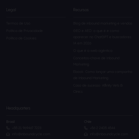
Legal
Recursos
Termos de Uso
Blog de inbound marketing e vendas
Política de Privacidade
GEO e AEO: o que é e como
aparecer no ChatGPT e buscadores
Política de Cookies
IA em 2026
O que é a web agèntica
Conceitos-chave de Inbound
Marketing
Ebook: Como lançar uma campanha
de Inbound Marketing
Caso de sucesso: Affinity Vets &
Clinics
Headquarters
Brasil
Chile
+55 21 969467 7223
+56 2 2405 4544
info@inboundcycle.com
info@inboundcycle.com