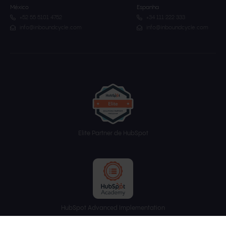
México
Espanha
+52 55 5101 4752
+34 111 222 333
info@inboundcycle.com
info@inboundcycle.com
Elite Partner de HubSpot
HubSpot Advanced Implementation