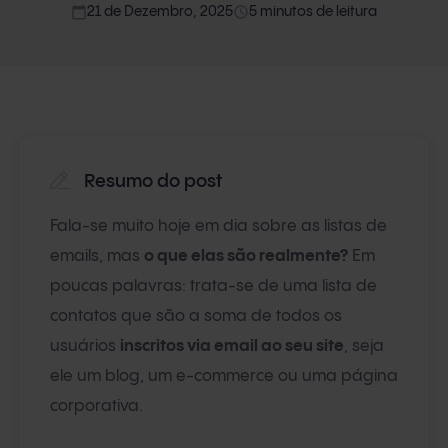
calendar_today
access_time
21 de Dezembro, 2025
5 minutos de leitura
Resumo do post
Fala-se muito hoje em dia sobre as listas de
emails, mas
o que elas são realmente?
Em
poucas palavras: trata-se de uma lista de
contatos que são a soma de todos os
usuários
inscritos via email ao seu site
, seja
ele um blog, um e-commerce ou uma página
corporativa.