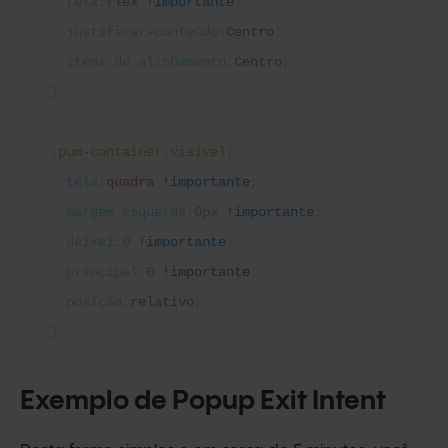
tela
:
flex
!importante
;
justificar-conteúdo
:
Centro
;
itens de alinhamento
:
Centro
;
}
.pum-container.visível
{
tela
:
quadra
!importante
;
margem esquerda
:
0px
!importante
;
deixei
:
0
!importante
;
principal
:
0
!importante
;
posição
:
relativo
;
}
Exemplo de Popup Exit Intent