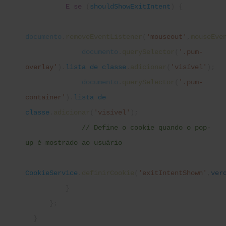
E se
(
shouldShowExitIntent
) {
documento
.
removeEventListener
(
'mouseout'
,
mouseEve
documento
.
querySelector
(
'.pum-
overlay'
).
lista de classe
.
adicionar
(
'visível'
);
documento
.
querySelector
(
'.pum-
container'
).
lista de
classe
.
adicionar
(
'visível'
);
// Define o cookie quando o pop-
up é mostrado ao usuário
CookieService
.
definirCookie
(
'exitIntentShown'
,
ver
}
};
}