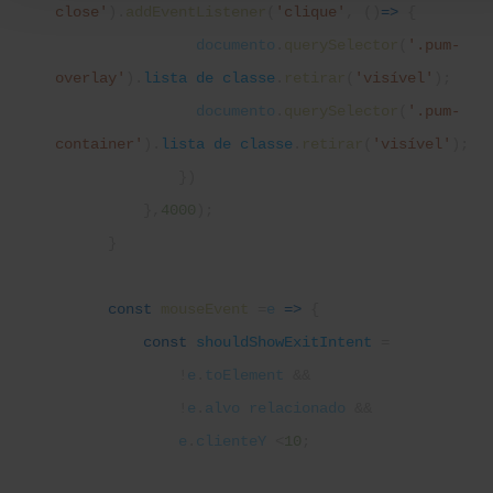
close'
).
addEventListener
(
'clique'
, ()
=>
{
documento
.
querySelector
(
'.pum-
overlay'
).
lista de classe
.
retirar
(
'visível'
);
documento
.
querySelector
(
'.pum-
container'
).
lista de classe
.
retirar
(
'visível'
);
})
},
4000
);
}
const
mouseEvent
=
e
=>
{
const
shouldShowExitIntent
=
!
e
.
toElement
&&
!
e
.
alvo relacionado
&&
e
.
clienteY
<
10
;