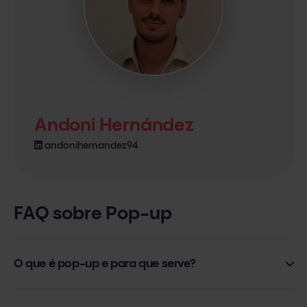
Andoni Hernández
andonihernandez94
FAQ sobre Pop-up
O que é pop-up e para que serve?
O
exit pop-up ou pop-up de saída
tornou-se uma