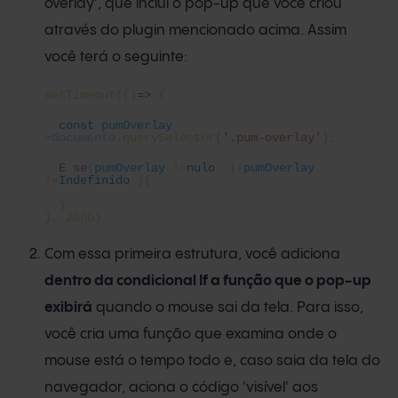
overlay', que inclui o pop-up que você criou
através do plugin mencionado acima. Assim
você terá o seguinte:
setTimeout
(()
=>
{
const
pumOverlay
=
documento
.
querySelector
(
'.pum-overlay'
);
E se
(
pumOverlay
!=
nulo
||
pumOverlay
!=
Indefinido
){
}
}, 2000)
Com essa primeira estrutura, você adiciona
dentro da condicional If a função que o pop-up
exibirá
quando o mouse sai da tela. Para isso,
você cria uma função que examina onde o
mouse está o tempo todo e, caso saia da tela do
navegador, aciona o código 'visível' aos