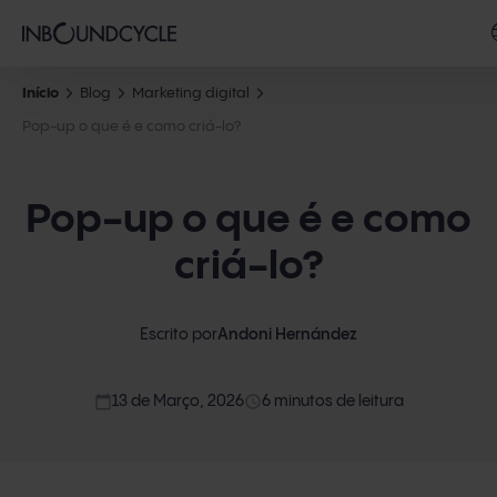
Início
Blog
Marketing digital
Pop-up o que é e como criá-lo?
Pop-up o que é e como
criá-lo?
Escrito por
Andoni Hernández
calendar_today
access_time
13 de Março, 2026
6 minutos de leitura