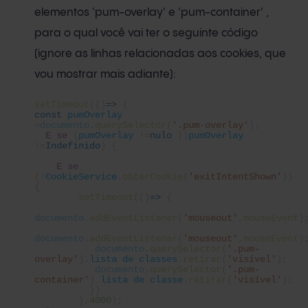
elementos 'pum-overlay' e 'pum-container' ,
para o qual você vai ter o seguinte código
(ignore as linhas relacionadas aos cookies, que
vou mostrar mais adiante):
setTimeout
(()
=>
{
const
pumOverlay
=
documento
.
querySelector
(
'.pum-overlay'
);
E se
(
pumOverlay
!=
nulo
||
pumOverlay
!=
Indefinido
) {
E se
(!
CookieService
.
obterCookie
(
'exitIntentShown'
))
{
setTimeout
(()
=>
{
documento
.
addEventListener
(
'mouseout'
,
mouseEvent
)
documento
.
addEventListener
(
'mouseout'
,
mouseEvent
)
documento
.
querySelector
(
'.pum-
overlay'
).
lista de classes
.
retirar
(
'visível'
);
documento
.
querySelector
(
'.pum-
container'
).
lista de classe
.
retirar
(
'visível'
);
})
},
4000
);