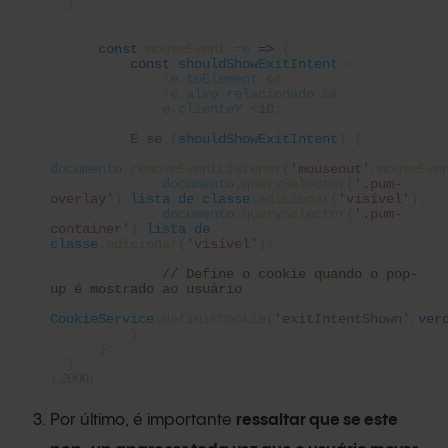
}
const
mouseEvent
=
e
=>
{
const
shouldShowExitIntent
=
!
e
.
toElement
&&
!
e
.
alvo relacionado
&&
e
.
clienteY
<
10
;
E se
(
shouldShowExitIntent
) {
documento
.
removeEventListener
(
'mouseout'
,
mouseEve
documento
.
querySelector
(
'.pum-
overlay'
).
lista de classe
.
adicionar
(
'visível'
);
documento
.
querySelector
(
'.pum-
container'
).
lista de
classe
.
adicionar
(
'visível'
);
// Define o cookie quando o pop-
up é mostrado ao usuário
CookieService
.
definirCookie
(
'exitIntentShown'
,
ver
}
};
}
},
2000
)
Por último, é importante
ressaltar que se este