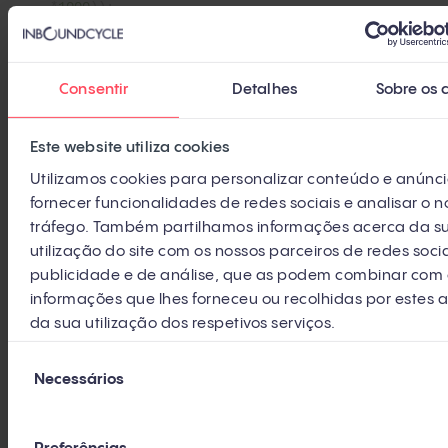
*
1000
));
expira
=
'; expira ='
+
encontro
.
toUTCString
();
Consentir
Detalhes
Sobre os 
}
documento
.
bolacha
=
nome
+
'='
+
Este website utiliza cookies
(
valor
||
''
) +
expira
+
';'
;
Utilizamos cookies para personalizar conteúdo e anúnci
},
fornecer funcionalidades de redes sociais e analisar o n
tráfego. Também partilhamos informações acerca da s
obterCookie
(
nome
) {
utilização do site com os nossos parceiros de redes socia
publicidade e de análise, que as podem combinar com 
const
biscoitos
informações que lhes forneceu ou recolhidas por estes a 
=
documento
.
bolacha
.
dividir
(
';'
);
da sua utilização dos respetivos serviços.
para
(
const
bolacha
de
biscoitos
)
Seleção
{
Necessários
de
E se
(
bolacha
.
índice de
(
nome
consentimento
+
'='
) > -
1
) {