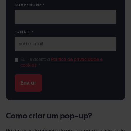
SOBRENOME
*
E-MAIL
*
Eu li e aceito a
Política de privacidade e
cookies
.
*
Como criar um pop-up?
Há um grande número de opções para a criação de