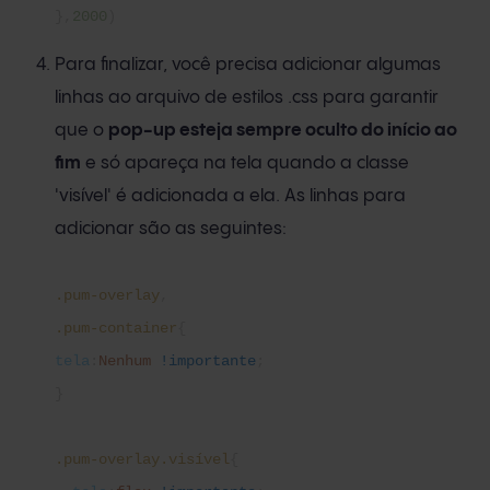
},
2000
)
Para finalizar, você precisa adicionar algumas
linhas ao arquivo de estilos .css para garantir
que o
pop-up esteja sempre oculto do início ao
fim
e só apareça na tela quando a classe
'visível' é adicionada a ela. As linhas para
adicionar são as seguintes:
.pum-overlay
,
.pum-container
{
tela
:
Nenhum
!importante
;
}
.pum-overlay.visível
{