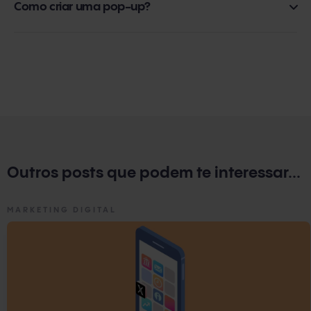
Como criar uma pop-up?
técnica amplamente utilizada no marketing devido à sua
eficácia em aumentar a taxa de conversão. É um método
Há um grande número de opções para a criação de pop-
minimamente invasivo e altamente eficaz que permite
ups. A plataforma WordPress oferece uma das maneiras
que os usuários sejam lembrados de inserir seus dados
mais fáceis de fazer isso, e é por meio de
plugins
.
em troca de algo. Assim, se o usuário for sair sem deixar
seus dados, este pop-up o lembrará, o que aumenta as
chances de conseguir a conversão desejada.
Outros posts que podem te interessar...
MARKETING DIGITAL