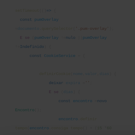
setTimeout
(()
=>
{
const
pumOverlay
=
documento
.
querySelector
(
'.pum-overlay'
);
E se
(
pumOverlay
!=
nulo
||
pumOverlay
!=
Indefinido
) {
const
CookieService
= {
definirCookie
(
nome
,
valor
,
dias
) {
deixar
expira
=
''
;
E se
(
dias
) {
const
encontro
=
novo
Encontro
();
encontro
.
definir
tempo
(
encontro
.
consiga tempo
() + (
15
*
60