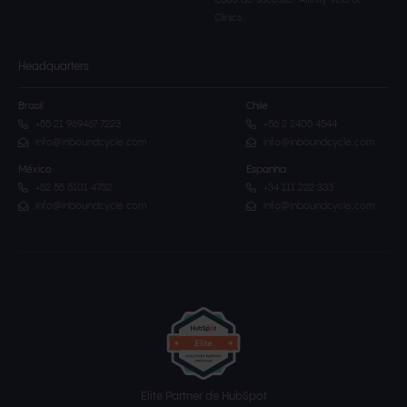
Caso de sucesso: Affinity Vets &
Clinics
Headquarters
Brasil
Chile
+55 21 969467 7223
+56 2 2405 4544
info@inboundcycle.com
info@inboundcycle.com
México
Espanha
+52 55 5101 4752
+34 111 222 333
info@inboundcycle.com
info@inboundcycle.com
Elite Partner de HubSpot