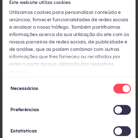
benefícios e resultados exigentes, a sua equipe vai
Este website utiliza cookies
querer ficar.
Utilizamos cookies para personalizar conteúdo e
anúncios, fornecer funcionalidades de redes sociais
e analisar o nosso tráfego. Também partilhamos
8. Penalidade das vendas ruins
informações acerca da sua utilização do site com os
nossos parceiros de redes sociais, de publicidade e
Quando um vendedor está muito focado no
de análise, que as podem combinar com outras
resultado e no volume de vendas, às vezes pode
informações que lhes forneceu ou recolhidas por
estes a partir da sua utilização dos respetivos
fazer promessas ao cliente difíceis para a empresa
serviços.
cumprir.
Seleção
Necessários
de
Nesses casos,
a venda ruim deve ser penalizada
consentimento
pelo sistema de comissionamento
.
Preferências
É necessário pensar bem, comunicar-se
abertamente com a equipe e, juntos, pensar o que
Estatísticas
significa uma venda ruim. Na dúvida, é melhor