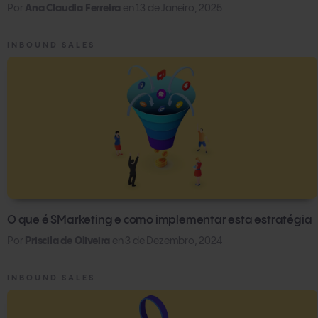
Por
Ana Claudia Ferreira
en
13 de Janeiro, 2025
mês
. A cota de vendas deve ser
exigente, mas
acessível
.
INBOUND SALES
Incentivo ao trabalho em equipe
Um dos principais problemas de quem trabalha com
comissões de vendas é o
individualismo
. Para
combater isso, crie metas comuns que estimulem o
trabalho em equipe. Por exemplo: se todos atingirem
a cota de vendas,
crie um bônus para toda a equipe
.
Salário
O que é SMarketing e como implementar esta estratégia
Qual deve ser o salário base de um vendedor? Além
Por
Priscila de Oliveira
en
3 de Dezembro, 2024
das comissões é recomendável que exista um
salário
base
. Isso é ótimo para a gestão de pessoas, pois os
INBOUND SALES
vendedores que não funcionam não duram muito na
empresa. Por outro lado, se o sistema de comissões