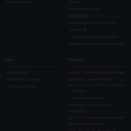
Trabalhe conosco
Podcast
Marketing Automation
Web agêntica
Forward Deployed AI Marketing
HubSpot
Auditoria de marketing e vendas
Análise de concorrência e mercado
Legal
Recursos
Termos de Uso
Blog de inbound marketing e vendas
Política de Privacidade
GEO e AEO: o que é e como
aparecer no ChatGPT e buscadores
Política de Cookies
IA em 2026
O que é a web agèntica
Conceitos-chave de Inbound
Marketing
Ebook: Como lançar uma campanha
de Inbound Marketing