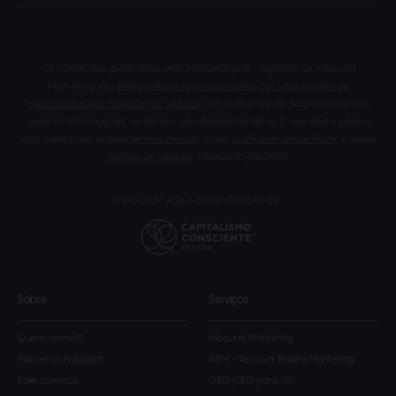
Os conteúdos publicados pela InboundCycle - Agência de Inbound
Marketing são
elaborados e supervisionados por uma equipe de
especialistas em marketing e vendas
com o objetivo de proporcionar aos
usuários informações verídicas e atualizadas do setor. O uso desta página
está sujeito aos nossos
termos de uso
, nossa
política de privacidade
e nossa
política de cookies
. InboundCycle 2023.
InboundCycle é cofundadora de:
Sobre
Serviços
Quem somos?
Inbound Marketing
Parceiros HubSpot
ABM - Account Based Marketing
Fale conosco
GEO (SEO para IA)