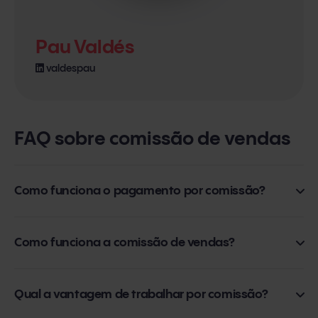
Pau Valdés
valdespau
FAQ sobre comissão de vendas
Como funciona o pagamento por comissão?
As comissões são os benefícios econômicos que um
Como funciona a comissão de vendas?
vendedor recebe ao fechar uma venda
. Esta prática,
hoje tão difundida, não é uma novidade, e sim existe
Quais são os segredos para um sistema de comissões ser
Qual a vantagem de trabalhar por comissão?
desde as primeiras trocas comerciais do Império Romano.
eficaz?