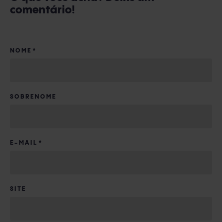
comentário!
manualmente. A melhor opção é, sem dúvida, a
HubSpot
.
Além de facilitar o dia-a-dia, o
CRM
também é o
NOME
*
aliado perfeito para o diretor comercial, pois permite
visualizar os pontos fortes e fracos dos representantes
comerciais e entender melhor como ajudá-los.
SOBRENOME
E-MAIL
*
SITE