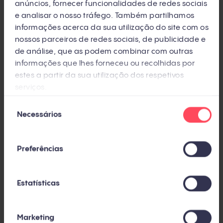
anúncios, fornecer funcionalidades de redes sociais
O conteúdo gerado para apoiar o atendimento,
e analisar o nosso tráfego. Também partilhamos
informações acerca da sua utilização do site com os
a
central de conhecimento
, pode ser utilizado
nossos parceiros de redes sociais, de publicidade e
para dar
respostas mais imediatas e
de análise, que as podem combinar com outras
específicas aos clientes
. A criação de chatbots,
informações que lhes forneceu ou recolhidas por
ou a interação a partir de chats, e-mails e
estes a partir da sua utilização dos respetivos
serviços.
ligações, se necessário, otimiza bastante o
processo da equipe.
Seleção
Necessários
de
Mas o mais interessante é o benefício mútuo dos
consentimento
departamentos de marketing e vendas:
Preferências
O conteúdo criado para a equipe de
atendimento ao cliente pode se tornar uma
Estatísticas
ferramenta poderosa para a equipe de
vendas
, pois muitas questões levantadas
Marketing