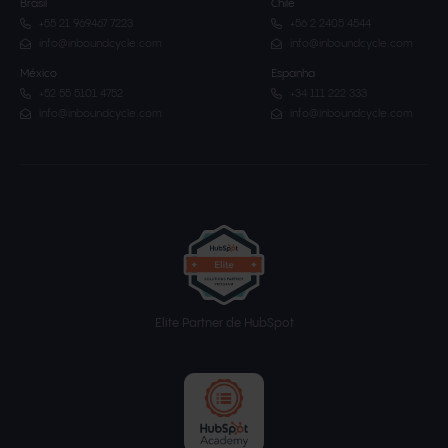
Brasil
Chile
+55 21 969467 7223
+56 2 2405 4544
info@inboundcycle.com
info@inboundcycle.com
México
Espanha
+52 55 5101 4752
+34 111 222 333
info@inboundcycle.com
info@inboundcycle.com
Elite Partner de HubSpot