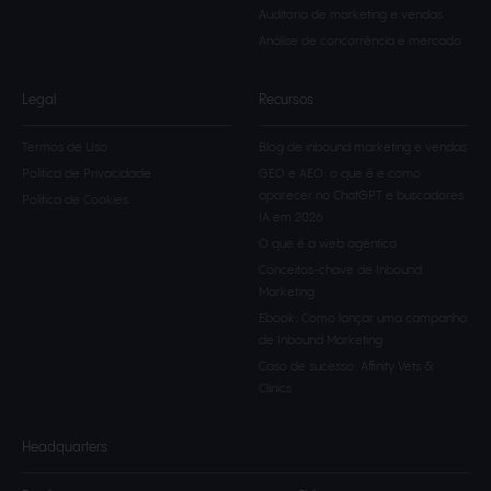
Auditoria de marketing e vendas
Análise de concorrência e mercado
Legal
Recursos
Termos de Uso
Blog de inbound marketing e vendas
Política de Privacidade
GEO e AEO: o que é e como
aparecer no ChatGPT e buscadores
Política de Cookies
IA em 2026
O que é a web agèntica
Conceitos-chave de Inbound
Marketing
Ebook: Como lançar uma campanha
de Inbound Marketing
Caso de sucesso: Affinity Vets &
Clinics
Headquarters