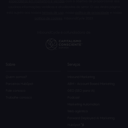
especialistas em marketing e vendas
com o objetivo de proporcionar aos
usuários informações verídicas e atualizadas do setor. O uso desta página
está sujeito aos nossos
termos de uso
, nossa
política de privacidade
e nossa
política de cookies
. InboundCycle 2023.
InboundCycle é cofundadora de:
Sobre
Serviços
Quem somos?
Inbound Marketing
Parceiros HubSpot
ABM - Account Based Marketing
Fale conosco
GEO (SEO para IA)
Trabalhe conosco
Podcast
Marketing Automation
Web agêntica
Forward Deployed AI Marketing
HubSpot