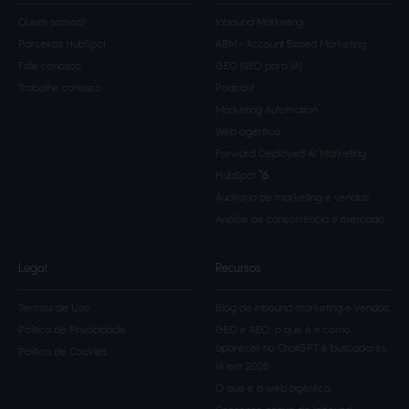
Quem somos?
Inbound Marketing
Parceiros HubSpot
ABM - Account Based Marketing
Fale conosco
GEO (SEO para IA)
Trabalhe conosco
Podcast
Marketing Automation
Web agêntica
Forward Deployed AI Marketing
HubSpot
Auditoria de marketing e vendas
Análise de concorrência e mercado
Legal
Recursos
Termos de Uso
Blog de inbound marketing e vendas
Política de Privacidade
GEO e AEO: o que é e como
aparecer no ChatGPT e buscadores
Política de Cookies
IA em 2026
O que é a web agèntica