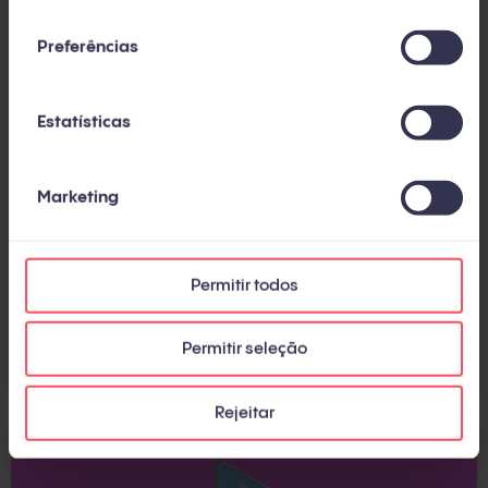
consentimento
Preferências
Estatísticas
Marketing
MARKETING DIGITAL
Como começar uma loja virtual? 9 dicas
Permitir todos
para criar seu negócio online
Por
Andrea Castañar
Permitir seleção
Rejeitar