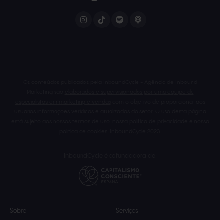
Os conteúdos publicados pela InboundCycle - Agência de Inbound
Marketing são
elaborados e supervisionados por uma equipe de
especialistas em marketing e vendas
com o objetivo de proporcionar aos
usuários informações verídicas e atualizadas do setor. O uso desta página
está sujeito aos nossos
termos de uso
, nossa
política de privacidade
e nossa
política de cookies
. InboundCycle 2023.
InboundCycle é cofundadora de:
Sobre
Serviços