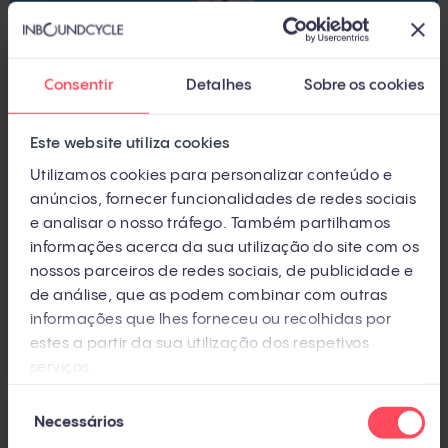
Consentir
Detalhes
Sobre os cookies
Este website utiliza cookies
Utilizamos cookies para personalizar conteúdo e
anúncios, fornecer funcionalidades de redes sociais
e analisar o nosso tráfego. Também partilhamos
INBOUND SALES
informações acerca da sua utilização do site com os
Como organizar seu departamento de
nossos parceiros de redes sociais, de publicidade e
vendas de forma eficiente
de análise, que as podem combinar com outras
informações que lhes forneceu ou recolhidas por
Por
Andrea Castañar
estes a partir da sua utilização dos respetivos
serviços.
Seleção
Necessários
de