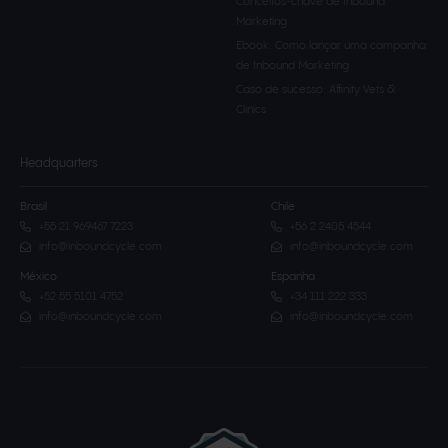
Conceitos-chave de Inbound
Marketing
Ebook: Como lançar uma campanha
de Inbound Marketing
Caso de sucesso: Affinity Vets &
Clinics
Headquarters
Brasil
Chile
+55 21 969467 7223
+56 2 2405 4544
info@inboundcycle.com
info@inboundcycle.com
México
Espanha
+52 55 5101 4752
+34 111 222 333
info@inboundcycle.com
info@inboundcycle.com